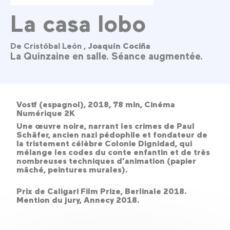
La casa lobo
De Cristóbal León ,
Joaquín Cociña
La Quinzaine en salle. Séance augmentée.
Vostf (espagnol), 2018, 78 min, Cinéma
Numérique 2K
Une œuvre noire, narrant les crimes de Paul
Schäfer, ancien nazi pédophile et fondateur de
la tristement célèbre Colonie Dignidad, qui
mélange les codes du conte enfantin et de très
nombreuses techniques d’animation (papier
mâché, peintures murales).
Prix de Caligari Film Prize, Berlinale 2018.
Mention du jury, Annecy 2018.