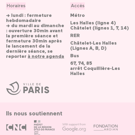
Horaires
Accès
→ lundi : fermeture
Métro
hebdomadaire
Les Halles (ligne 4)
→ du mardi au dimanche
Châtelet (lignes 1, 7, 14)
: ouverture 30min avant
RER
la première séance et
fermeture 30min après
Châtelet-Les Halles
le lancement de la
(Lignes A, B, D)
dernière séance, se
Bus
reporter
à notre agenda
67, 74, 85
arrêt Coquillière-Les
Halles
Ville
de
Paris
Ils nous soutiennent