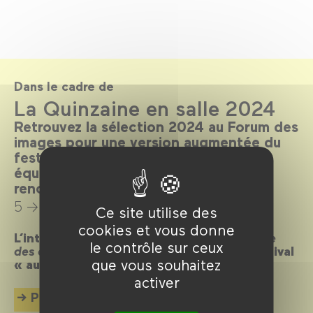
Dans le cadre de
La Quinzaine en salle 2024
Retrouvez la sélection 2024 au Forum des
images pour une version augmentée du
festival: projections en présence des
équipes de films, master class,
rencontres…
5 → 16 juin 2024
Ce site utilise des
cookies et vous donne
L’intégralité de la sélection de la
Quinzaine
le contrôle sur ceux
des cinéastes
– courts et longs – et un festival
que vous souhaitez
« augmenté » par nos soins.
activer
Plus d'info