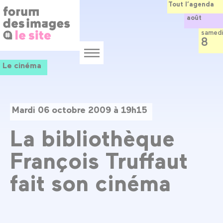
Panneau de gestion des cookies
Aller
Tout l’agenda
au
août
contenu
principal
samedi
8
Menu
Le cinéma
Mardi 06 octobre 2009 à 19h15
La bibliothèque
François Truffaut
fait son cinéma