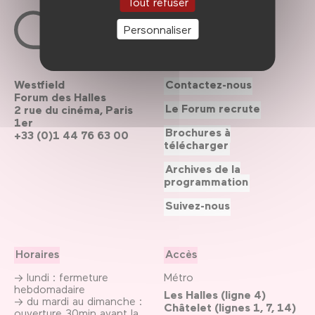
Tout refuser
Personnaliser
Westfield
Contactez-nous
Forum des Halles
Le Forum recrute
2 rue du cinéma, Paris
1er
Brochures à
+33 (0)1 44 76 63 00
télécharger
Archives de la
programmation
Suivez-nous
Horaires
Accès
→ lundi : fermeture
Métro
hebdomadaire
Les Halles (ligne 4)
→ du mardi au dimanche :
Châtelet (lignes 1, 7, 14)
ouverture 30min avant la