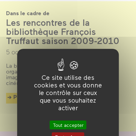
Dans le cadre de
Les rencontres de la
bibliothèque François
Truffaut saison 2009-2010
5 octobre 2009 →
16 juin 2010
La bibliothèque du cinéma François Truffaut
organise, chaque trimestre au Forum des
Ce site utilise des
images, une rencontre autour du livre et du
cinéma.
cookies et vous donne
le contrôle sur ceux
Plus d'info
que vous souhaitez
activer
Tout accepter