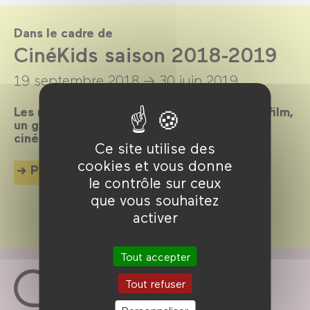
Dans le cadre de
CinéKids saison 2018-2019
19 septembre 2018 →
30 juin 2019
Les mercredis et dimanches après-midi, un film,
un goûter et des animations pour tous les
cinéphiles en herbe de 18 mois à 8 ans !
Ce site utilise des
cookies et vous donne
Plus d'info
le contrôle sur ceux
que vous souhaitez
activer
Tout accepter
Tout refuser