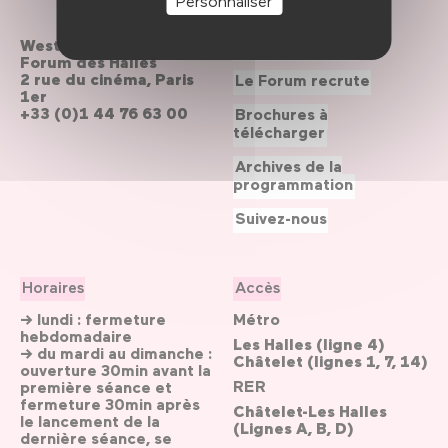
Personnaliser
Westfield
Contactez-nous
Forum des Halles
2 rue du cinéma, Paris
Le Forum recrute
1er
+33 (0)1 44 76 63 00
Brochures à
télécharger
Archives de la
programmation
Suivez-nous
Horaires
Accès
→ lundi : fermeture
Métro
hebdomadaire
Les Halles (ligne 4)
→ du mardi au dimanche :
Châtelet (lignes 1, 7, 14)
ouverture 30min avant la
RER
première séance et
fermeture 30min après
Châtelet-Les Halles
le lancement de la
(Lignes A, B, D)
dernière séance, se