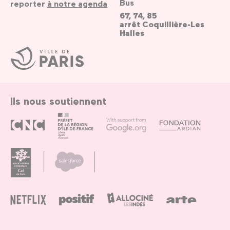
Bus
reporter
à notre agenda
67, 74, 85
arrêt Coquillière-Les
Halles
Ville
de
Paris
Ils nous soutiennent