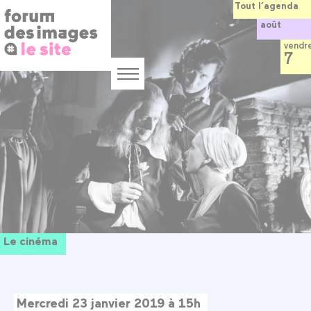
Panneau de gestion des cookies
Aller
Tout l’agenda
au
août
contenu
principal
vendr
7
Menu
Le cinéma
Mercredi 23 janvier 2019 à 15h