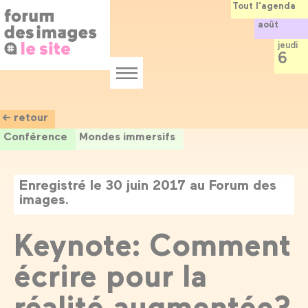
Panneau de gestion des cookies
Aller
Tout l’agenda
au
août
contenu
principal
jeudi
6
Menu
← retour
Conférence
Mondes immersifs
Enregistré le 30 juin 2017 au Forum des
images.
Keynote: Comment
écrire pour la
réalité augmentée?