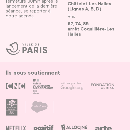
fermeture 30min après le
Châtelet-Les Halles
lancement de la dernière
(Lignes A, B, D)
séance, se reporter
à
notre agenda
Bus
67, 74, 85
arrêt Coquillière-Les
Halles
Ville
de
Paris
Ils nous soutiennent