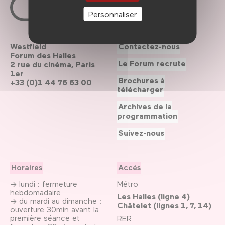
Personnaliser
Westfield
Contactez-nous
Forum des Halles
Le Forum recrute
2 rue du cinéma, Paris
1er
Brochures à
+33 (0)1 44 76 63 00
télécharger
Archives de la
programmation
Suivez-nous
Horaires
Accès
→ lundi : fermeture
Métro
hebdomadaire
Les Halles (ligne 4)
→ du mardi au dimanche :
Châtelet (lignes 1, 7, 14)
ouverture 30min avant la
première séance et
RER