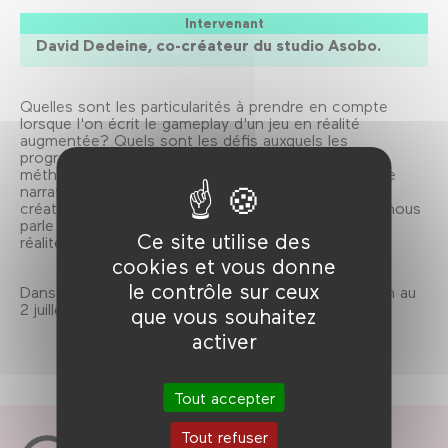
Intervenant
David Dedeine, co-créateur du studio Asobo.
Quelles sont les particularités à prendre en compte
lorsque l'on écrit le gameplay d'un jeu en réalité
augmentée? Quels sont les défis auxquels les
programmateur·rices doivent faire face? Et, quelles
méthodes d'écritures adoptent-iels pour assurer une
narration fluide et cohérente? David Dedienne, co-
créateur et directeur artistique chez Asobo Studio nous
parle de la manière bien spécifique dont les jeux en
Ce site utilise des
réalité augmentée sont écrits.
cookies et vous donne
le contrôle sur ceux
Dans le cadre du Paris Virtual Film Festival, du 30 juin au
2 juillet 2017.
que vous souhaitez
activer
Tout accepter
Tout refuser