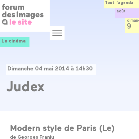
Panneau de gestion des cookies
Aller
Tout l’agenda
au
août
contenu
principal
diman
9
Menu
Le cinéma
Dimanche 04 mai 2014 à 14h30
Judex
Modern style de Paris (Le)
de Georges Franju