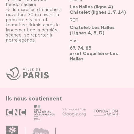
hebdomadaire
Les Halles (ligne 4)
→ du mardi au dimanche :
Châtelet (lignes 1, 7, 14)
ouverture 30min avant la
première séance et
RER
fermeture 30min après le
Châtelet-Les Halles
lancement de la dernière
(Lignes A, B, D)
séance, se reporter
à
notre agenda
Bus
67, 74, 85
arrêt Coquillière-Les
Halles
Ville
de
Paris
Ils nous soutiennent