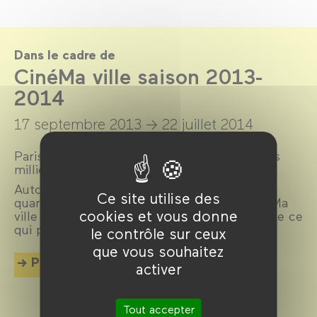
Dans le cadre de
CinéMa ville saison 2013-
2014
17 septembre 2013 →
22 juillet 2014
Paris, ville lumière, ville cinéma, a inspiré des
milliers de films.
Autour d’un réalisateur, d’un acteur, d’un
Ce site utilise des
quartier, d’une époque ou d’un thème, CinéMa
cookies et vous donne
ville propose chaque mois une exploration de ce
qui palpite dans la cité.
le contrôle sur ceux
que vous souhaitez
Plus d'info
activer
Tout accepter