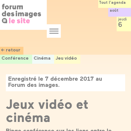
Panneau de gestion des cookies
Aller
Tout l’agenda
au
août
contenu
principal
jeudi
6
Menu
← retour
Conférence
Cinéma
Jeu vidéo
Enregistré le 7 décembre 2017 au
Forum des images.
Jeux vidéo et
cinéma
Bingo conférence sur les liens entre le