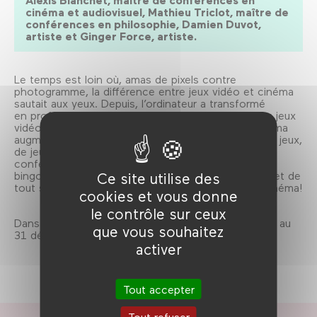
Alexis Blanchet, maître de conférences en
cinéma et audiovisuel, Mathieu Triclot, maître de
conférences en philosophie, Damien Duvot,
artiste et Ginger Force, artiste.
Le temps est loin où, amas de pixels contre
photogramme, la différence entre jeux vidéo et cinéma
sautait aux yeux. Depuis, l’ordinateur a transformé
en profondeur la production des images, quand les jeux
vidéo se sont mis à revendiquer une forme de cinéma
augmenté. Quels genres de cinéma fait-on avec les jeux,
de jeux avec le cinéma? Extraits à l’appui, cette
conférence ludique et participative – avec grilles de
bingo distribuées à l’entrée et lots à gagner – permet de
Ce site utilise des
tout savoir sur les liens entre les jeux vidéo et le cinéma!
cookies et vous donne
le contrôle sur ceux
Dans le cadre de Les incassables, du 20 septembre au
que vous souhaitez
31 décembre 2017.
activer
Tout accepter
Tout refuser