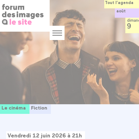
Panneau de gestion des cookies
Aller
Tout l’agenda
au
août
contenu
principal
diman
9
Menu
Le cinéma
Fiction
Vendredi 12 juin 2026 à 21h