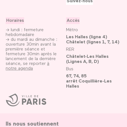
Suivez-nous
Horaires
Accès
→ lundi : fermeture
Métro
hebdomadaire
Les Halles (ligne 4)
→ du mardi au dimanche :
Châtelet (lignes 1, 7, 14)
ouverture 30min avant la
première séance et
RER
fermeture 30min après le
Châtelet-Les Halles
lancement de la dernière
(Lignes A, B, D)
séance, se reporter
à
notre agenda
Bus
67, 74, 85
arrêt Coquillière-Les
Halles
Ville
de
Paris
Ils nous soutiennent