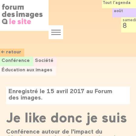
Panneau de gestion des cookies
Aller
Tout l’agenda
au
août
contenu
principal
samedi
8
Menu
← retour
Conférence
Société
Éducation aux images
Enregistré le 15 avril 2017 au Forum
des images.
Je like donc je suis
Conférence autour de l'impact du