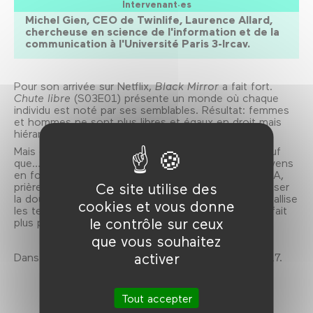
Intervenant·es
Michel Gien, CEO de Twinlife, Laurence Allard,
chercheuse en science de l'information et de la
communication à l'Université Paris 3-Ircav.
Pour son arrivée sur Netflix,
Black Mirror
a fait fort.
Chute libre
(S03E01) présente un monde où chaque
individu est noté par ses semblables. Résultat: femmes
et hommes ne sont plus libres et égaux en droit mais
hiérarchisés «en like». Effrayant non?
Mais qu’on se rassure, ce n’est que de la fiction. Sauf
que… Depuis, la Chine envisage de classer ses citoyens
en fonction de leurs données personnelles. Aux USA,
prière de déclarer votre compte Facebook pour passer
Ce site utilise des
la douane. Et en France, le «méga-fichier» TES cristallise
cookies et vous donne
les tensions. Alors quoi? Ce «miroir noir» serait en fait
le contrôle sur ceux
plus prophétique que dystopique?
que vous souhaitez
activer
Dans le cadre de Séries Mania, du 13 au 23 avril 2017.
Tout accepter