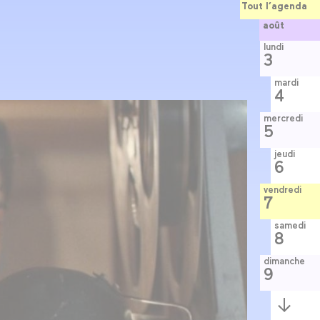
Tout l’agenda
août
lundi
3
mardi
4
mercredi
5
jeudi
6
vendredi
7
samedi
8
dimanche
9
Semaine
suivante