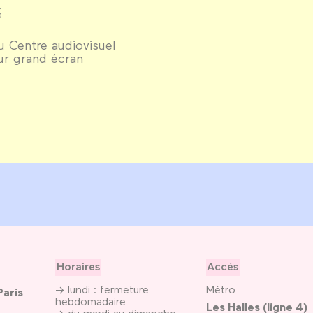
5
 Centre audiovisuel
ur grand écran
Horaires
Accès
→ lundi : fermeture
Métro
Paris
hebdomadaire
Les Halles (ligne 4)
→ du mardi au dimanche