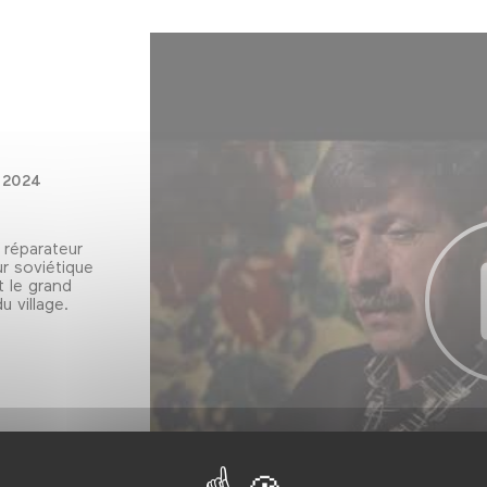
2024
n réparateur
r soviétique
t le grand
u village.