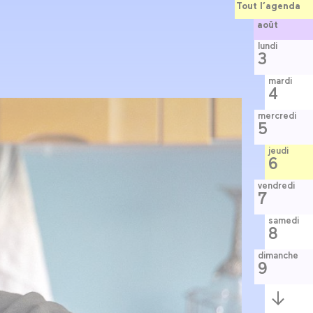
Tout l’agenda
août
lundi
3
mardi
4
mercredi
5
jeudi
6
vendredi
7
samedi
8
dimanche
9
Semaine
suivante