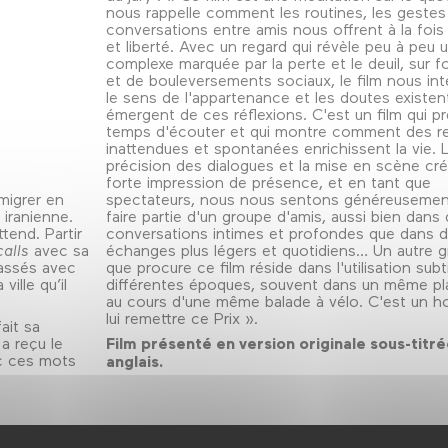
nous rappelle comment les routines, les gestes 
conversations entre amis nous offrent à la fois
et liberté. Avec un regard qui révèle peu à peu 
complexe marquée par la perte et le deuil, sur fo
et de bouleversements sociaux, le film nous int
le sens de l'appartenance et les doutes existent
émergent de ces réflexions. C'est un film qui pr
temps d'écouter et qui montre comment des r
inattendues et spontanées enrichissent la vie. 
précision des dialogues et la mise en scène cr
forte impression de présence, et en tant que
émigrer en
spectateurs, nous nous sentons généreusement
 iranienne.
faire partie d'un groupe d'amis, aussi bien dans
ttend. Partir
conversations intimes et profondes que dans 
calls
avec sa
échanges plus légers et quotidiens… Un autre gr
assés avec
que procure ce film réside dans l'utilisation subt
ville qu’il
différentes époques, souvent dans un même pla
au cours d'une même balade à vélo. C'est un h
lui remettre ce Prix ».
ait sa
a reçu le
Film présenté en version originale sous-titr
 ces mots
anglais.