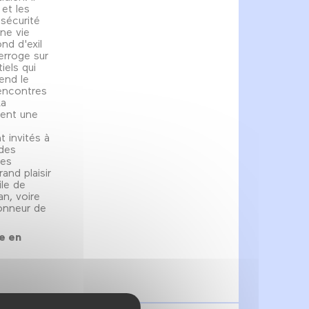
et les
 sécurité
une vie
nd d'exil
erroge sur
iels qui
end le
encontres
La
éent une
 invités à
 des
des
and plaisir
ile de
n, voire
onneur de
ée en