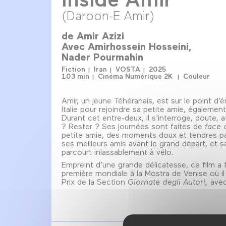
(Daroon-E Amir)
de
Amir Azizi
Avec
Amirhossein Hosseini
Nader Pourmahin
Fiction
Iran
VOSTA
2025
103 min
Cinéma Numérique 2K
Couleur
Amir, un jeune Téhéranais, est sur le point d’
Italie pour rejoindre sa petite amie, également
Durant cet entre-deux, il s'interroge, doute, a
? Rester ? Ses journées sont faites de
face 
petite amie, des moments doux et tendres p
ses meilleurs amis avant le grand départ, et sa 
parcourt inlassablement à vélo.
Empreint d’une grande délicatesse, ce film a f
première mondiale à la Mostra de Venise où il 
Prix de la Section
Giornate degli Autori,
avec