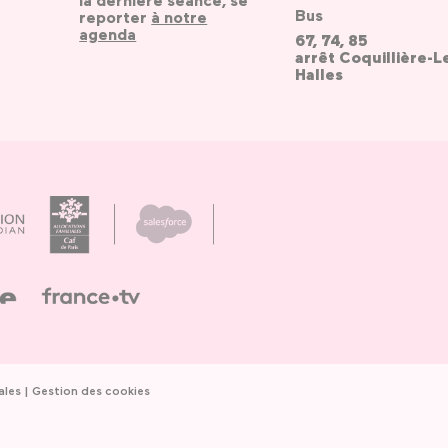
la dernière séance, se
Bus
reporter
à notre
agenda
67, 74, 85
arrêt Coquillière-L
Halles
ales
Gestion des cookies