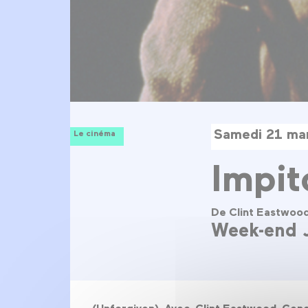
Samedi 21 ma
Le cinéma
Impit
De Clint Eastwoo
Week-end J