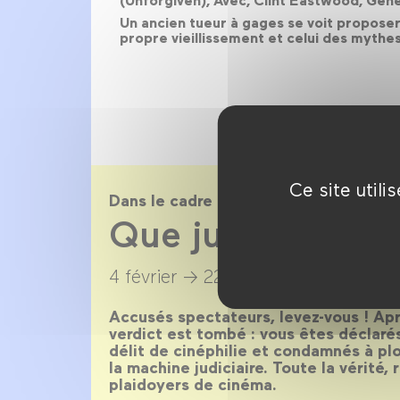
(Unforgiven), Avec, Clint Eastwood, Gene
Un ancien tueur à gages se voit proposer
propre vieillissement et celui des mythes
Ce site util
Dans le cadre de
Que justice soit f
4 février →
22 mars 2015
Accusés spectateurs, levez-vous ! Aprè
verdict est tombé : vous êtes déclaré
délit de cinéphilie et condamnés à pl
la machine judiciaire. Toute la vérité, 
plaidoyers de cinéma.