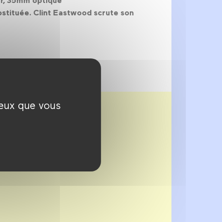
eur, 35mm optique
ostituée. Clint Eastwood scrute son
ceux que vous