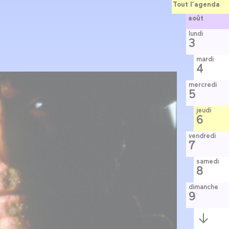
Tout l’agenda
août
lundi
3
mardi
4
mercredi
5
jeudi
6
vendredi
7
samedi
8
dimanche
9
Semaine
suivante