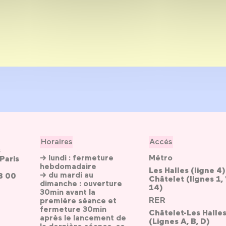
Horaires
Accès
s
→ lundi : fermeture
Métro
Paris
hebdomadaire
Les Halles (ligne 4)
→ du mardi au
3 00
Châtelet (lignes 1, 
dimanche : ouverture
14)
30min avant la
RER
première séance et
fermeture 30min
Châtelet-Les Halle
après le lancement de
(Lignes A, B, D)