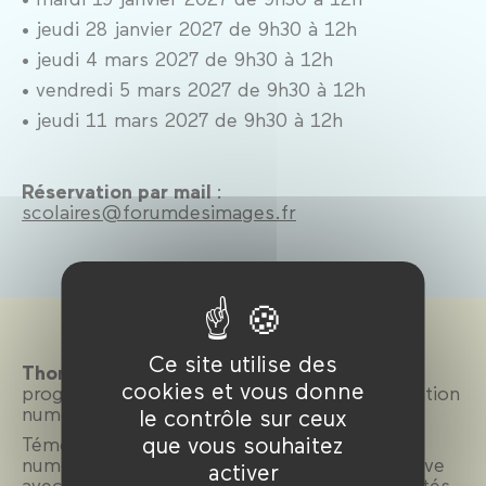
• jeudi 28 janvier 2027 de 9h30 à 12h
• jeudi 4 mars 2027 de 9h30 à 12h
• vendredi 5 mars 2027 de 9h30 à 12h
• jeudi 11 mars 2027 de 9h30 à 12h
Réservation par mail
:
scolaires@forumdesimages.fr
Ce site utilise des
Thomas Scotto
est formateur en
cookies et vous donne
programmation à TUMO Paris, école de création
numérique au Forum des images.
le contrôle sur ceux
que vous souhaitez
Témoin engagé de l’évolution des outils
numériques depuis les années 1980, il observe
activer
avec fascination les bouleversements apportés