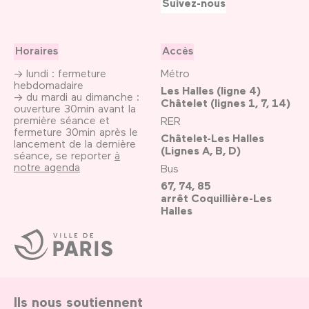
Suivez-nous
Horaires
Accès
→ lundi : fermeture
Métro
hebdomadaire
Les Halles (ligne 4)
→ du mardi au dimanche :
Châtelet (lignes 1, 7, 14)
ouverture 30min avant la
première séance et
RER
fermeture 30min après le
Châtelet-Les Halles
lancement de la dernière
(Lignes A, B, D)
séance, se reporter
à
notre agenda
Bus
67, 74, 85
arrêt Coquillière-Les
Halles
Ville
de
Paris
Ils nous soutiennent