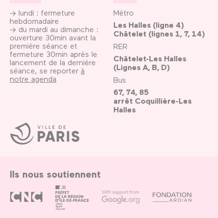
→ lundi : fermeture
Métro
hebdomadaire
Les Halles (ligne 4)
→ du mardi au dimanche :
Châtelet (lignes 1, 7, 14)
ouverture 30min avant la
première séance et
RER
fermeture 30min après le
Châtelet-Les Halles
lancement de la dernière
(Lignes A, B, D)
séance, se reporter
à
notre agenda
Bus
67, 74, 85
arrêt Coquillière-Les
Halles
Ville
de
Paris
Ils nous soutiennent