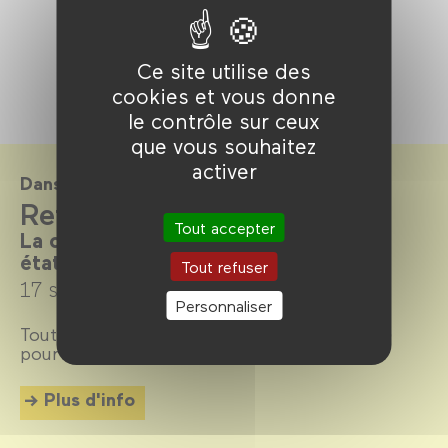
Ce site utilise des
cookies et vous donne
le contrôle sur ceux
que vous souhaitez
activer
Dans le cadre de
Refaire l'amour
Tout accepter
La comédie romantique dans tous ses
états
Tout refuser
17 septembre →
4 décembre 2024
Personnaliser
Tout sur la comédie romantique, ou
romcom
pour les intimes.
Plus d'info