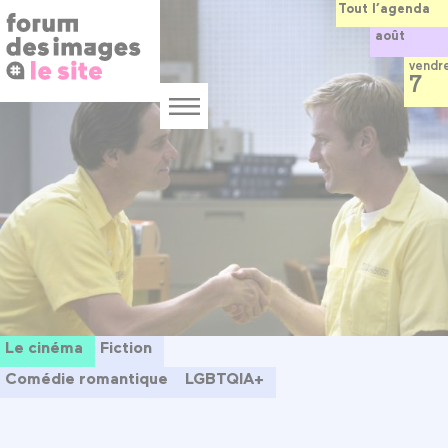
Panneau de gestion des cookies
Aller
Tout l’agenda
au
août
contenu
principal
vendr
7
Menu
Le cinéma
Fiction
Comédie romantique
LGBTQIA+