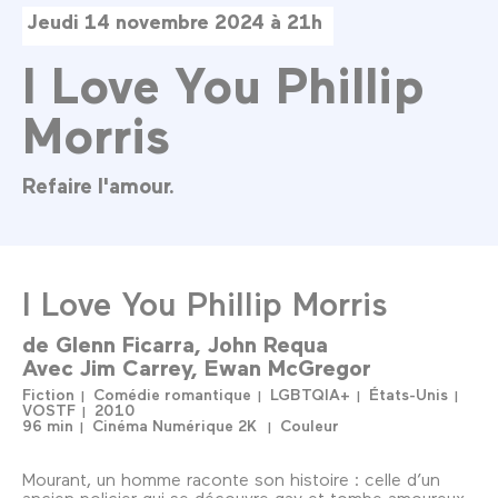
Jeudi 14 novembre 2024 à 21h
I Love You Phillip
Morris
Refaire l'amour.
I Love You Phillip Morris
de
Glenn Ficarra
John Requa
Avec
Jim Carrey
Ewan McGregor
Fiction
Comédie romantique
LGBTQIA+
États-Unis
VOSTF
2010
96 min
Cinéma Numérique 2K
Couleur
Mourant, un homme raconte son histoire : celle d’un
ancien policier qui se découvre gay et tombe amoureux,