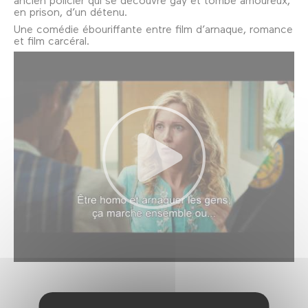
en prison, d’un détenu.
Une comédie ébouriffante entre film d’arnaque, romance
et film carcéral.