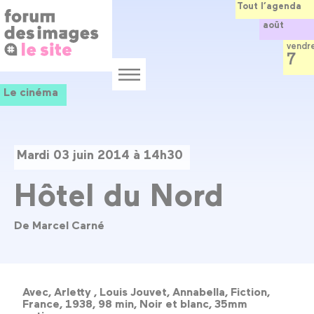
Panneau de gestion des cookies
Aller
Tout l’agenda
au
août
contenu
principal
vendr
7
Menu
Le cinéma
Mardi 03 juin 2014 à 14h30
Hôtel du Nord
De Marcel Carné
Avec, Arletty , Louis Jouvet, Annabella, Fiction,
France, 1938, 98 min, Noir et blanc, 35mm