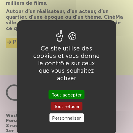
milliers de films.
Autour d’un réalisateur, d’un acteur, d’un
quartier, d’une époque ou d’un thème, CinéMa
ville propose chaque mois une exploration de
ce qui palpite dans la cité.
Plus d'info
Ce site utilise des
cookies et vous donne
le contrôle sur ceux
que vous souhaitez
activer
Tout accepter
Tout refuser
Westfield
Contactez-nous
Personnaliser
Forum des Halles
2 rue du cinéma, Paris
Le Forum recrute
1er