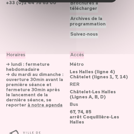
+33 (0)1 44 76 63 00
Brochures à
télécharger
Archives de la
programmation
Suivez-nous
Horaires
Accès
→ lundi : fermeture
Métro
hebdomadaire
Les Halles (ligne 4)
→ du mardi au dimanche :
Châtelet (lignes 1, 7, 14)
ouverture 30min avant la
RER
première séance et
fermeture 30min après
Châtelet-Les Halles
le lancement de la
(Lignes A, B, D)
dernière séance, se
Bus
reporter
à notre agenda
67, 74, 85
arrêt Coquillière-Les
Halles
Ville