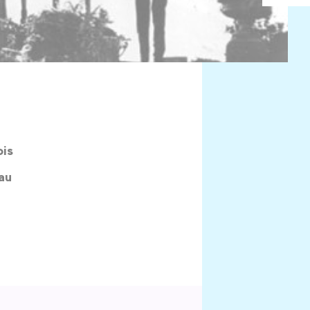
ois
’au