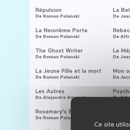
Répulsion
La Bel
De
Roman Polanski
De
Jea
La Neuvième Porte
Rebec
De
Roman Polanski
De
Alfr
The Ghost Writer
Le Mé
De
Roman Polanski
De
Jea
La Jeune Fille et la mort
Mon o
De
Roman Polanski
De
Jacq
Les Autres
Psych
De
Alejandro Amenábar
De
Alfr
Rosemary's Baby
Citize
De
Roman Polanski
De
Ors
Ce site util