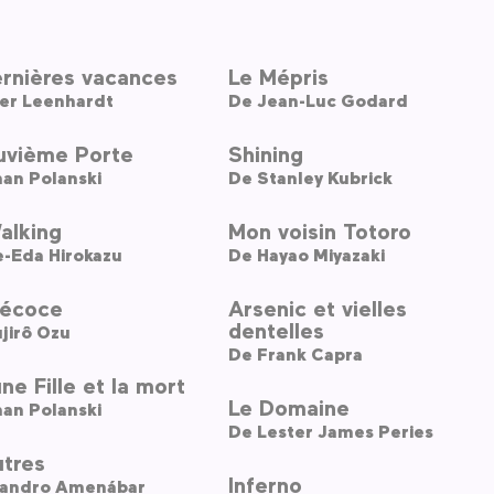
ernières vacances
Le Mépris
er Leenhardt
De
Jean-Luc Godard
uvième Porte
Shining
an Polanski
De
Stanley Kubrick
Walking
Mon voisin Totoro
e-Eda Hirokazu
De
Hayao Miyazaki
récoce
Arsenic et vielles
dentelles
jirô Ozu
De
Frank Capra
ne Fille et la mort
Le Domaine
an Polanski
De
Lester James Peries
utres
Inferno
jandro Amenábar