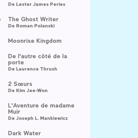
De
Lester James Peries
e
The Ghost Writer
De
Roman Polanski
Moonrise Kingdom
De l'autre côté de la
porte
De
Laurence Thrush
2 Sœurs
De
Kim Jee-Won
L'Aventure de madame
Muir
De
Joseph L. Mankiewicz
Dark Water