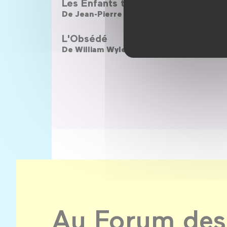
Les Enfants terribles
La Bel
De
Jean-Pierre Melville
De
Jea
L'Obsédé
Rebec
De
William Wyler
De
Alfr
Au Forum des