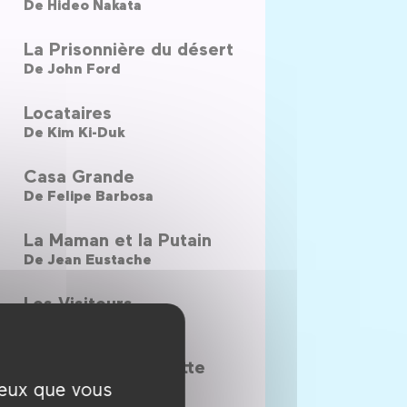
De
Hideo Nakata
La Prisonnière du désert
De
John Ford
Locataires
De
Kim Ki-Duk
Casa Grande
De
Felipe Barbosa
La Maman et la Putain
De
Jean Eustache
Les Visiteurs
De
Elia Kazan
Mes séances de lutte
De
Jacques Doillon
ceux que vous