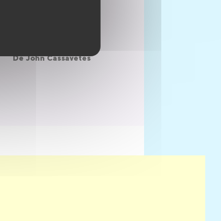
Propriété privée
De
Leslie Stevens
Faces
De
John Cassavetes