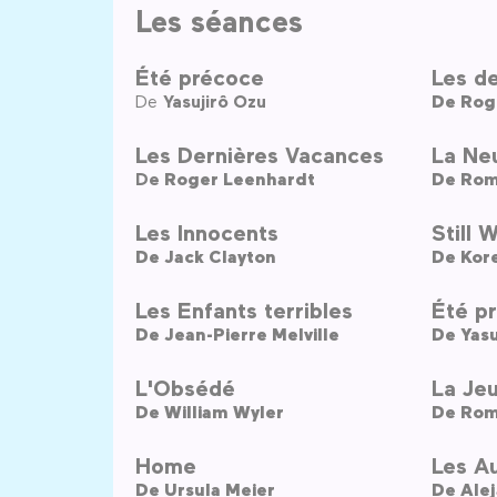
Les séances
Été précoce
Les d
De
Yasujirô Ozu
De
Rog
Les Dernières Vacances
La Ne
De
Roger Leenhardt
De
Rom
Les Innocents
Still 
De
Jack Clayton
De
Kor
Les Enfants terribles
Été p
De
Jean-Pierre Melville
De
Yasu
L'Obsédé
La Jeu
De
William Wyler
De
Rom
Home
Les A
De
Ursula Meier
De
Ale