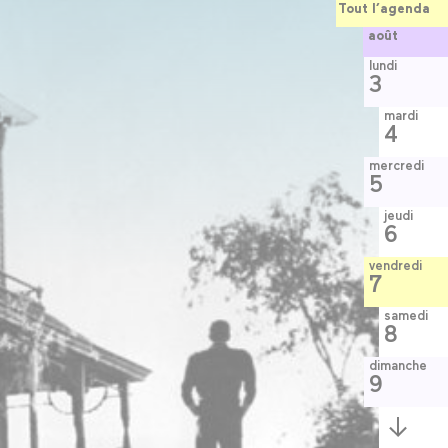
Tout l’agenda
août
lundi
3
mardi
4
mercredi
5
jeudi
6
vendredi
7
samedi
8
dimanche
9
Semaine
suivante