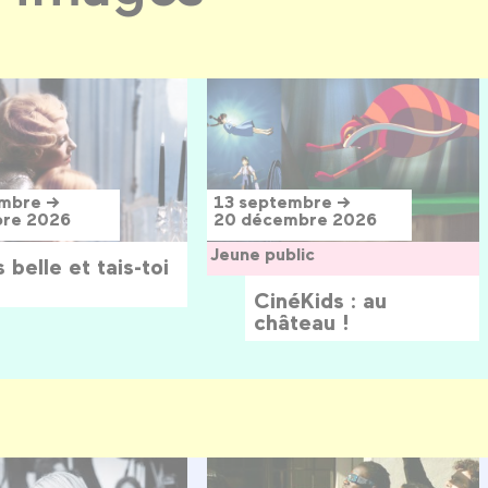
embre →
13 septembre →
bre 2026
20 décembre 2026
Jeune public
 belle et tais-toi
CinéKids : au
château !