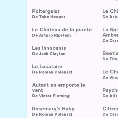
Poltergeist
Le Châ
De
Tobe Hooper
De
Artu
Le Château de la pureté
La Sp
Ambe
De
Arturo Ripstein
De
Ors
Les Innocents
Beetle
De
Jack Clayton
De
Tim
Le Locataire
Le Cha
De
Roman Polanski
De
Vinc
Autant en emporte le
vent
Psych
De
Victor Fleming
De
Alfr
Rosemary's Baby
Citize
De
Roman Polanski
De
Ors