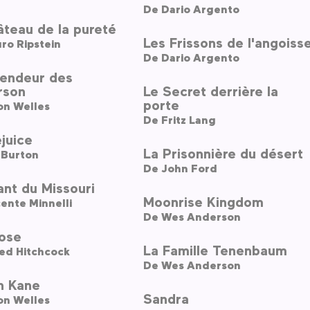
De
Dario Argento
teau de la pureté
Les Frissons de l'angoiss
ro Ripstein
De
Dario Argento
lendeur des
rson
Le Secret derrière la
porte
on Welles
De
Fritz Lang
juice
La Prisonnière du désert
 Burton
De
John Ford
nt du Missouri
Moonrise Kingdom
ente Minnelli
De
Wes Anderson
ose
La Famille Tenenbaum
ed Hitchcock
De
Wes Anderson
n Kane
Sandra
on Welles