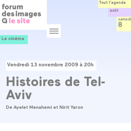
Panneau de gestion des cookies
Aller
Tout l’agenda
au
août
contenu
principal
samedi
8
Menu
Le cinéma
Vendredi 13 novembre 2009 à 20h
Histoires de Tel-
Aviv
De Ayelet Menahemi et Nirit Yaron