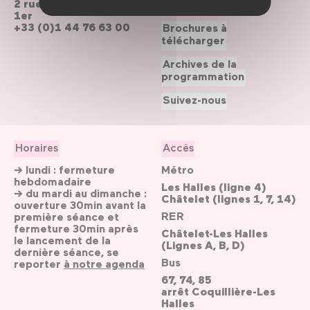
2 rue du cinéma, Paris
Le Forum recrute
1er
+33 (0)1 44 76 63 00
Brochures à
télécharger
Archives de la
programmation
Suivez-nous
Horaires
Accès
→ lundi : fermeture
Métro
hebdomadaire
Les Halles (ligne 4)
→ du mardi au dimanche :
Châtelet (lignes 1, 7, 14)
ouverture 30min avant la
RER
première séance et
fermeture 30min après
Châtelet-Les Halles
le lancement de la
(Lignes A, B, D)
dernière séance, se
Bus
reporter
à notre agenda
67, 74, 85
arrêt Coquillière-Les
Halles