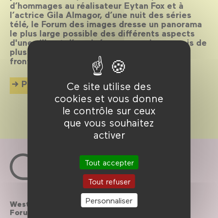
d’hommages au réalisateur Eytan Fox et à
l’actrice Gila Almagor, d’une nuit des séries
télé, le Forum des images dresse un panorama
le plus large possible des différents aspects
d'une ville et d’un cinéma encore jeune mais de
plus en plus reconnu en dehors de ses
frontières.
Plus d'info
Ce site utilise des
cookies et vous donne
le contrôle sur ceux
que vous souhaitez
activer
Tout accepter
Tout refuser
Personnaliser
Westfield
Contactez-nous
Forum des Halles