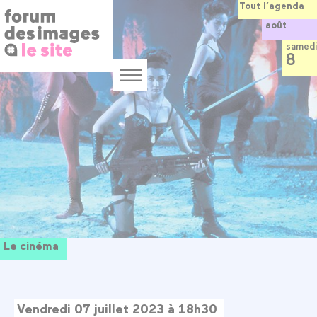
Panneau de gestion des cookies
Aller
Tout l’agenda
au
août
contenu
principal
samedi
8
Menu
Le cinéma
Vendredi 07 juillet 2023 à 18h30