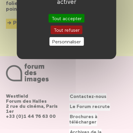
activer
folie pour cette nouvelle édition, véritable
point d'orgue de la saison.
Tout accepter
Plus d'info
Tout refuser
Personnaliser
Westfield
Contactez-nous
Forum des Halles
2 rue du cinéma, Paris
Le Forum recrute
1er
+33 (0)1 44 76 63 00
Brochures à
télécharger
Archives de la