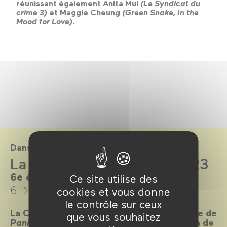
réunissant également Anita Mui
(Le Syndicat du
crime 3)
et Maggie Cheung
(Green Snake, In the
Mood for Love)
.
Dans le cadre de
La Colo Panic! Cinéma 2023
6e édition. Du 6 au 9 juillet 2023.
Ce site utilise des
6 → 9 juillet 2023
cookies et vous donne
le contrôle sur ceux
La Colo, épisode 6. Une fois encore, l’équipe de
que vous souhaitez
Panic !
vous a concocté une programmation de