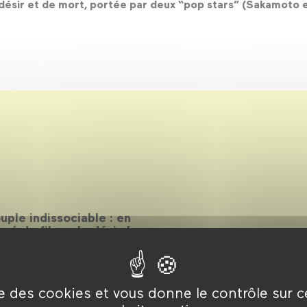
 désir et de mort, portée par deux “pop stars” (Sakamoto 
ple indissociable : en
sé de filmer le désir, les
t de mettre en scène et en
 qui nous habitent. De
ivaudages aux films de
le désir au cinéma.
ise des cookies et vous donne le contrôle sur 