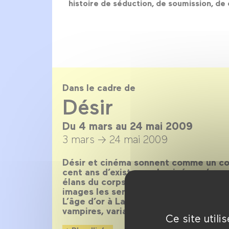
histoire de séduction, de soumission, de
Dans le cadre de
Désir
Du 4 mars au 24 mai 2009
3 mars →
24 mai 2009
Désir et cinéma sonnent comme un cou
cent ans d’existence, le cinéma n’a ces
élans du corps, la quête de l’autre, e
images les sentiments et les pulsions
L’âge d’or à Lady Chatterley, des mar
vampires, variations en 150 films sur 
Ce site util