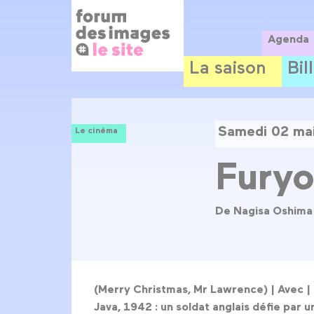
Panneau de gestion des cookies
Aller
au
contenu
Agenda
principal
La saison
Bil
Samedi 02 ma
Le cinéma
Fury
De Nagisa Oshima
(Merry Christmas, Mr Lawrence) |
Avec |
Java, 1942 : un soldat anglais défie par 