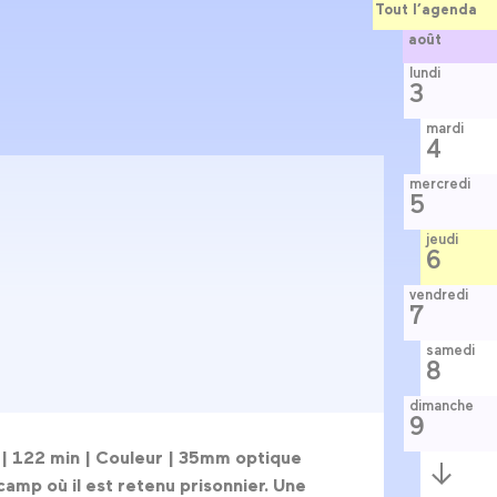
Tout l’agenda
août
lundi
3
mardi
4
mercredi
5
jeudi
6
vendredi
7
samedi
8
dimanche
9
|
122 min |
Couleur |
35mm optique
Semaine
suivante
camp où il est retenu prisonnier. Une