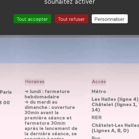
souhaitez activer
Tout accepter
Tout refuser
Personnaliser
Horaires
Accès
s
→ lundi : fermeture
Métro
Paris
hebdomadaire
Les Halles (ligne 4)
→ du mardi au
3 00
Châtelet (lignes 1, 
dimanche : ouverture
14)
30min avant la
RER
première séance et
fermeture 30min
Châtelet-Les Halle
après le lancement de
(Lignes A, B, D)
la dernière séance, se
Bus
reporter
à notre