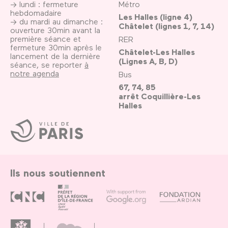
→ lundi : fermeture
Métro
hebdomadaire
Les Halles (ligne 4)
→ du mardi au dimanche :
Châtelet (lignes 1, 7, 14)
ouverture 30min avant la
première séance et
RER
fermeture 30min après le
Châtelet-Les Halles
lancement de la dernière
(Lignes A, B, D)
séance, se reporter
à
notre agenda
Bus
67, 74, 85
arrêt Coquillière-Les
Halles
Ville
de
Paris
Ils nous soutiennent