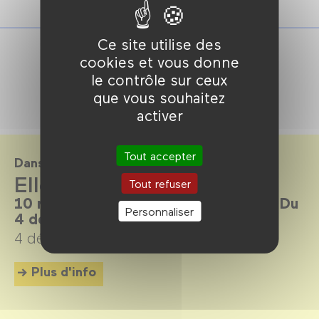
Ce site utilise des
cookies et vous donne
le contrôle sur ceux
que vous souhaitez
activer
Tout accepter
Dans le cadre de
Elles sont là pour rester
Tout refuser
10 réalisatrices aujourd’hui en France. Du
Personnaliser
4 décembre 2024 au 6 avril 2025.
4 décembre 2024 →
6 avril 2025
Plus d'info