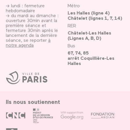
→ lundi : fermeture
Métro
hebdomadaire
Les Halles (ligne 4)
→ du mardi au dimanche :
Châtelet (lignes 1, 7, 14)
ouverture 30min avant la
première séance et
RER
fermeture 30min après le
Châtelet-Les Halles
lancement de la dernière
(Lignes A, B, D)
séance, se reporter
à
notre agenda
Bus
67, 74, 85
arrêt Coquillière-Les
Halles
Ville
de
Paris
Ils nous soutiennent