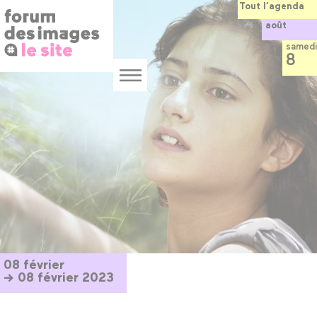
Panneau de gestion des cookies
Aller
Tout l’agenda
au
août
contenu
principal
samedi
8
Menu
08 février
→ 08 février 2023