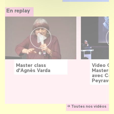
En replay
Master class
Video G
d'Agnès Varda
Masters:
avec Céd
Peyraver
Toutes nos vidéos