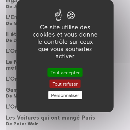
De
Joe Sarno
L'Empire des sens
De
Nagisa Oshima
Ce site utilise des
Il était une fois... L'Empire des sens
cookies et vous donne
De
David Thompson
le contrôle sur ceux
que vous souhaitez
L’Origami : tout un art !
activer
Le Noël de Komaneko et autres courts
métrages
Tout accepter
L’Origami : tout un art !
Tout refuser
Gamera, le monstre géant
Personnaliser
De
Noriaki Yuasa
L’Origami : tout un art !
Les Voitures qui ont mangé Paris
De
Peter Weir