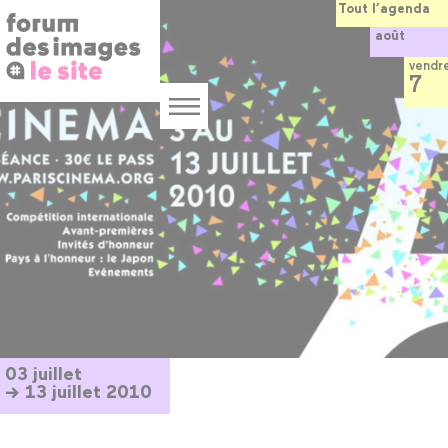
Panneau de gestion des cookies
Aller
Tout l’agenda
au
août
contenu
principal
vendr
7
Menu
03 juillet
→ 13 juillet 2010