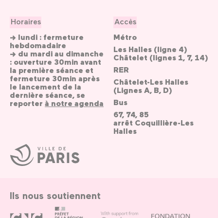
Horaires
Accès
→ lundi : fermeture
Métro
hebdomadaire
Les Halles (ligne 4)
→ du mardi au dimanche
Châtelet (lignes 1, 7, 14)
: ouverture 30min avant
RER
la première séance et
fermeture 30min après
Châtelet-Les Halles
le lancement de la
(Lignes A, B, D)
dernière séance, se
Bus
reporter
à notre agenda
67, 74, 85
arrêt Coquillière-Les
Halles
Ville
de
Paris
Ils nous soutiennent