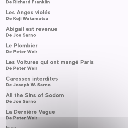
De
Richard Franklin
Les Anges violés
De
Koji Wakamatsu
Abigail est revenue
De
Joe Sarno
Le Plombier
De
Peter Weir
Les Voitures qui ont mangé Paris
De
Peter Weir
Caresses interdites
De
Joseph W. Sarno
All the Sins of Sodom
De
Joe Sarno
La Dernière Vague
De
Peter Weir
Inga