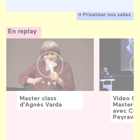
Privatiser nos salles
En replay
Master class
Video G
d'Agnès Varda
Masters:
avec Céd
Peyraver