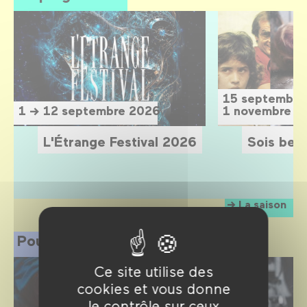
15 septembre
1 → 12 septembre 2026
1 novembre 2
L'Étrange Festival 2026
Sois belle
La saison
Pour les professionnels
Ce site utilise des
cookies et vous donne
le contrôle sur ceux