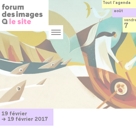
Panneau de gestion des cookies
Aller
Tout l’agenda
au
août
contenu
principal
vendr
7
Menu
19 février
→ 19 février 2017