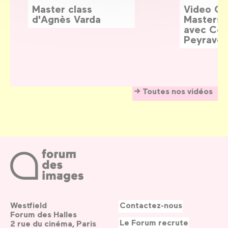
Master class
Video G
d'Agnès Varda
Masters:
avec Céd
Peyraver
Toutes nos vidéos
Westfield
Contactez-nous
Forum des Halles
Le Forum recrute
2 rue du cinéma, Paris