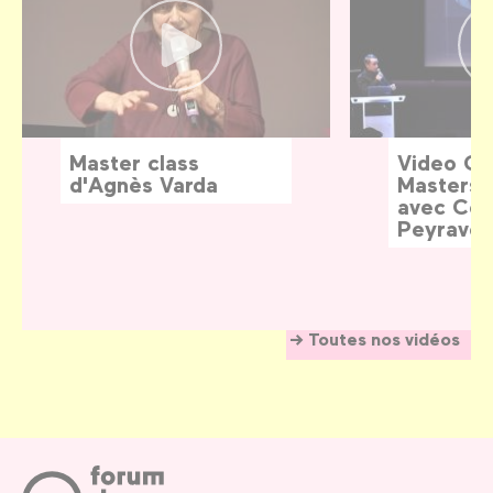
Master class
Video G
d'Agnès Varda
Masters:
avec Céd
Peyraver
Toutes nos vidéos