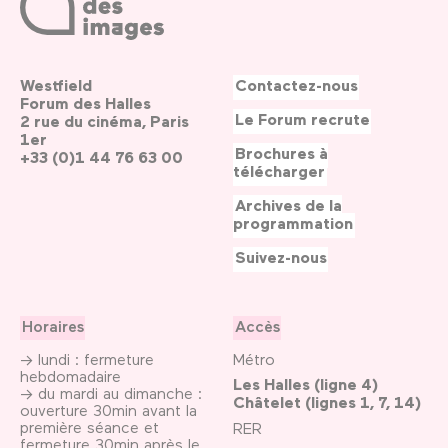
Westfield
Contactez-nous
Forum des Halles
Le Forum recrute
2 rue du cinéma, Paris
1er
Brochures à
+33 (0)1 44 76 63 00
télécharger
Archives de la
programmation
Suivez-nous
Horaires
Accès
→ lundi : fermeture
Métro
hebdomadaire
Les Halles (ligne 4)
→ du mardi au dimanche :
Châtelet (lignes 1, 7, 14)
ouverture 30min avant la
première séance et
RER
fermeture 30min après le