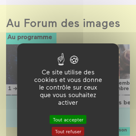
Au Forum des images
Au programme
Ce site utilise des
cookies et vous donne
15 septembre
le contrôle sur ceux
1 → 12 septembre 2026
1 novembre 2
que vous souhaitez
L'Étrange Festival 2026
Sois belle
activer
Tout accepter
La saison
Tout refuser