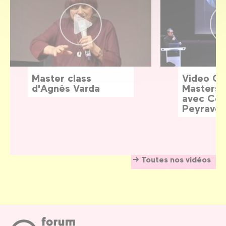
Master class
Video G
d'Agnès Varda
Masters:
avec Céd
Peyraver
Toutes nos vidéos