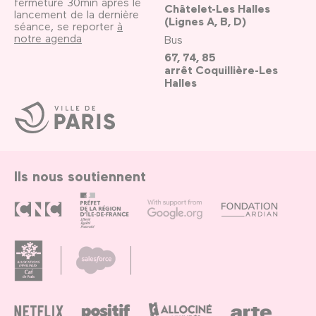
fermeture 30min après le
Châtelet-Les Halles
lancement de la dernière
(Lignes A, B, D)
séance, se reporter
à
notre agenda
Bus
67, 74, 85
arrêt Coquillière-Les
Halles
Ville
de
Paris
Ils nous soutiennent