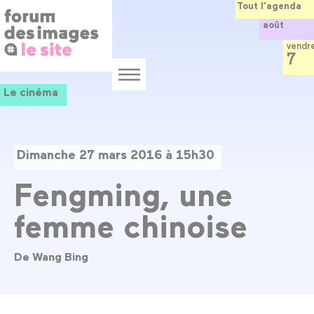
Panneau de gestion des cookies
Aller
Tout l’agenda
au
août
contenu
principal
vendr
7
Menu
Le cinéma
Dimanche 27 mars 2016 à 15h30
Fengming, une
femme chinoise
De Wang Bing