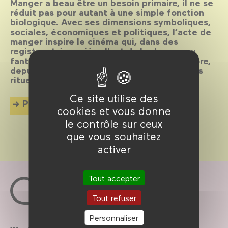
Manger a beau être un besoin primaire, il ne se
réduit pas pour autant à une simple fonction
biologique. Avec ses dimensions symboliques,
sociales, économiques et politiques, l’acte de
manger inspire le cinéma qui, dans des
registres très variés allant du burlesque au
fantastique, questionne ce que l’on incorpore,
depuis nos modes de production jusqu’à nos
rituels de consommation.
Ce site utilise des
Plus d'info
cookies et vous donne
le contrôle sur ceux
que vous souhaitez
activer
Tout accepter
Tout refuser
Personnaliser