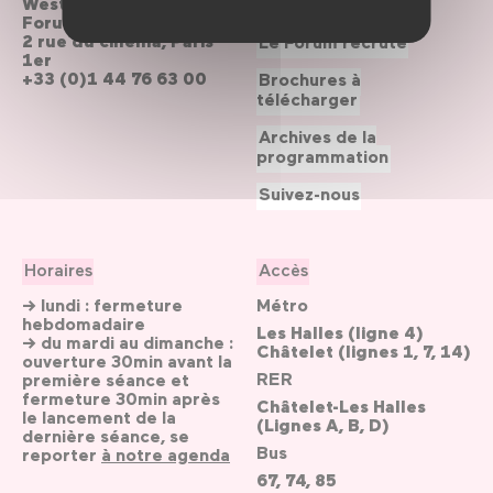
Westfield
Contactez-nous
Forum des Halles
2 rue du cinéma, Paris
Le Forum recrute
1er
+33 (0)1 44 76 63 00
Brochures à
télécharger
Archives de la
programmation
Suivez-nous
Horaires
Accès
→ lundi : fermeture
Métro
hebdomadaire
Les Halles (ligne 4)
→ du mardi au dimanche :
Châtelet (lignes 1, 7, 14)
ouverture 30min avant la
RER
première séance et
fermeture 30min après
Châtelet-Les Halles
le lancement de la
(Lignes A, B, D)
dernière séance, se
Bus
reporter
à notre agenda
67, 74, 85