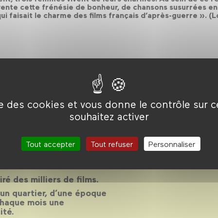
nvente cette frénésie de bonheur, de chansons susurrées e
ui faisait le charme des films français d’après-guerre ». (L
ise des cookies et vous donne le contrôle sur 
son 2013-
souhaitez activer
Tout accepter
Tout refuser
Personnaliser
14
piré des milliers de films.
d’un quartier, d’une époque
chaque mois une
ité.