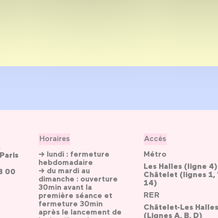
Horaires
Accès
s
→ lundi : fermeture
Métro
Paris
hebdomadaire
Les Halles (ligne 4)
→ du mardi au
3 00
Châtelet (lignes 1, 
dimanche : ouverture
14)
30min avant la
RER
première séance et
fermeture 30min
Châtelet-Les Halle
après le lancement de
(Lignes A, B, D)