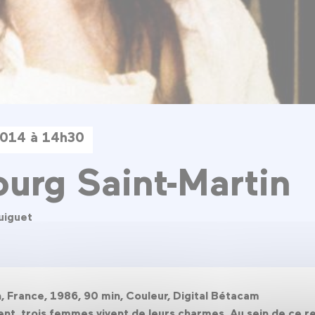
 2014 à 14h30
urg Saint-Martin
uiguet
n, France, 1986, 90 min, Couleur, Digital Bétacam
nt, trois femmes vivent de leurs charmes. Au sein de ce 