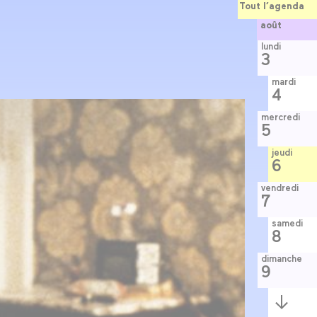
Tout l’agenda
août
lundi
3
mardi
4
mercredi
5
jeudi
6
vendredi
7
samedi
8
dimanche
9
Semaine
suivante