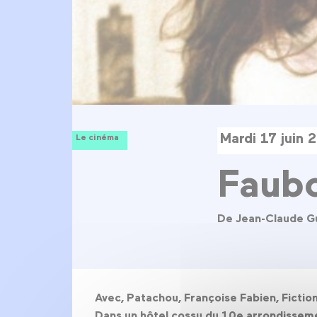
Mardi 17 juin
Le cinéma
Faubo
De Jean-Claude G
Avec, Patachou, Françoise Fabien, Fictio
Dans un hôtel cossu du 10e arrondisseme