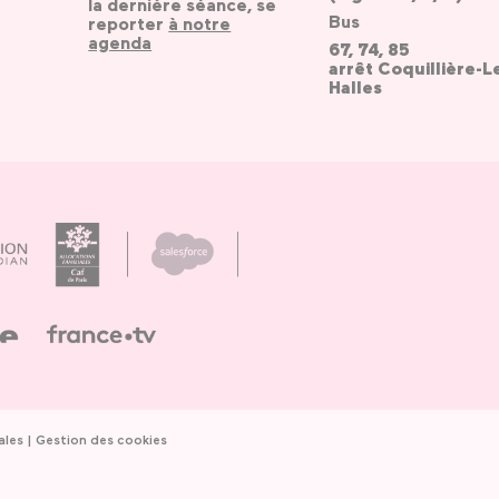
la dernière séance, se
Bus
reporter
à notre
agenda
67, 74, 85
arrêt Coquillière-L
Halles
ales
Gestion des cookies