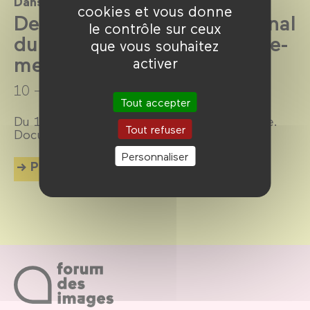
Dans le cadre de
cookies et vous donne
Demain, Festival international
le contrôle sur ceux
du Film documentaire Outre-
que vous souhaitez
mer 2025
activer
10 → 14 décembre 2025
Tout accepter
Du 10 au 14 décembre 2025. Entrée gratuite.
Tout refuser
Documentaires, films et débats.
Personnaliser
Plus d'info