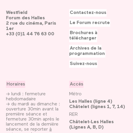
Westfield
Contactez-nous
Forum des Halles
Le Forum recrute
2 rue du cinéma, Paris
1er
Brochures à
+33 (0)1 44 76 63 00
télécharger
Archives de la
programmation
Suivez-nous
Horaires
Accès
→ lundi : fermeture
Métro
hebdomadaire
Les Halles (ligne 4)
→ du mardi au dimanche :
Châtelet (lignes 1, 7, 14)
ouverture 30min avant la
première séance et
RER
fermeture 30min après le
Châtelet-Les Halles
lancement de la dernière
(Lignes A, B, D)
séance, se reporter
à