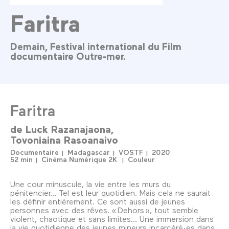
Faritra
Demain, Festival international du Film
documentaire Outre-mer.
Faritra
de
Luck Razanajaona
Tovoniaina Rasoanaivo
Documentaire
Madagascar
VOSTF
2020
52 min
Cinéma Numérique 2K
Couleur
Une cour minuscule, la vie entre les murs du
pénitencier… Tel est leur quotidien. Mais cela ne saurait
les définir entièrement. Ce sont aussi de jeunes
personnes avec des rêves. « Dehors », tout semble
violent, chaotique et sans limites… Une immersion dans
la vie quotidienne des jeunes mineurs incarcéré·es dans