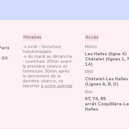
Horaires
Accès
→ lundi : fermeture
Métro
Paris
hebdomadaire
Les Halles (ligne 4)
→ du mardi au dimanche
3 00
Châtelet (lignes 1, 7
: ouverture 30min avant
14)
la première séance et
fermeture 30min après
RER
le lancement de la
Châtelet-Les Halles
dernière séance, se
(Lignes A, B, D)
reporter
à notre agenda
Bus
67, 74, 85
arrêt Coquillière-Le
Halles