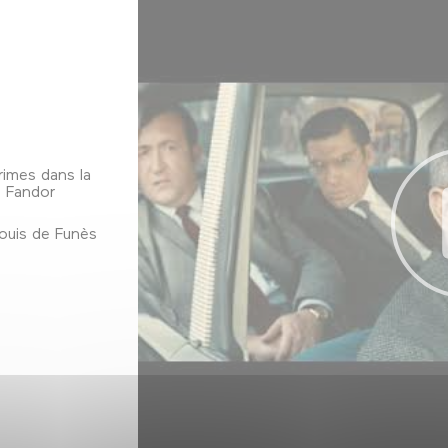
imes dans la
e Fandor
Louis de Funès