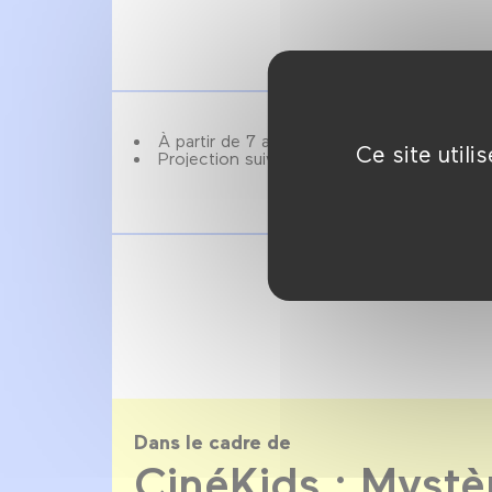
À partir de 7 ans.
Ce site util
Projection suivie d'un débat.
Dans le cadre de
CinéKids : Mystè