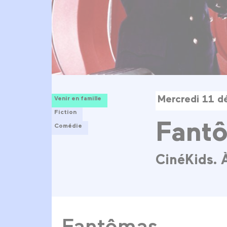
Mercredi 11 
Venir en famille
Fiction
Fant
Comédie
CinéKids. À
Fantômas