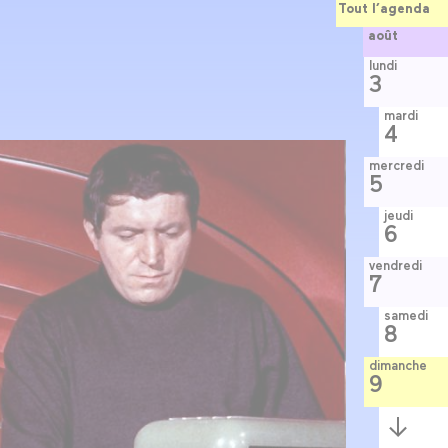
Tout l’agenda
août
lundi
3
mardi
4
mercredi
5
jeudi
6
vendredi
7
samedi
8
dimanche
9
Semaine
suivante