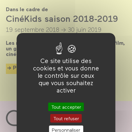
Dans le cadre de
CinéKids saison 2018-2019
19 septembre 2018 →
30 juin 2019
Les mercredis et dimanches après-midi, un film,
un goûter et des animations pour tous les
cinéphiles en herbe de 18 mois à 8 ans !
Ce site utilise des
Plus d'info
cookies et vous donne
le contrôle sur ceux
que vous souhaitez
activer
Tout accepter
Tout refuser
Personnaliser