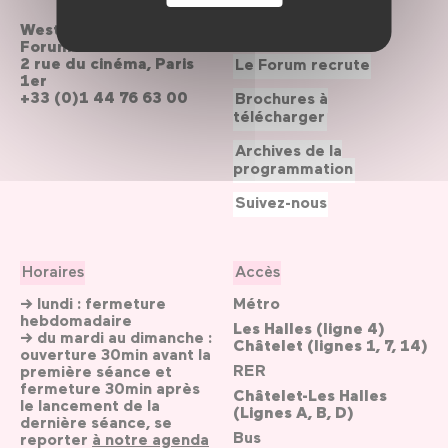
Westfield
Contactez-nous
Forum des Halles
2 rue du cinéma, Paris
Le Forum recrute
1er
+33 (0)1 44 76 63 00
Brochures à
télécharger
Archives de la
programmation
Suivez-nous
Horaires
Accès
→ lundi : fermeture
Métro
hebdomadaire
Les Halles (ligne 4)
→ du mardi au dimanche :
Châtelet (lignes 1, 7, 14)
ouverture 30min avant la
RER
première séance et
fermeture 30min après
Châtelet-Les Halles
le lancement de la
(Lignes A, B, D)
dernière séance, se
Bus
reporter
à notre agenda