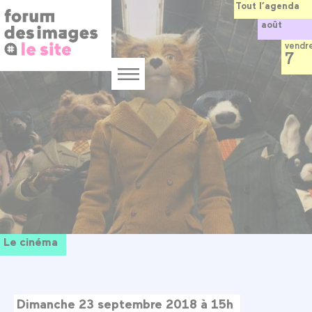
Panneau de gestion des cookies
Aller
Tout l’agenda
au
août
contenu
principal
vendr
7
Menu
Le cinéma
Dimanche 23 septembre 2018 à 15h