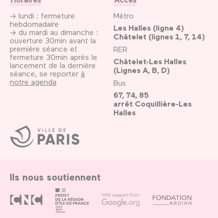
→ lundi : fermeture
Métro
hebdomadaire
Les Halles (ligne 4)
→ du mardi au dimanche :
Châtelet (lignes 1, 7, 14)
ouverture 30min avant la
première séance et
RER
fermeture 30min après le
Châtelet-Les Halles
lancement de la dernière
(Lignes A, B, D)
séance, se reporter
à
notre agenda
Bus
67, 74, 85
arrêt Coquillière-Les
Halles
Ville
de
Paris
Ils nous soutiennent