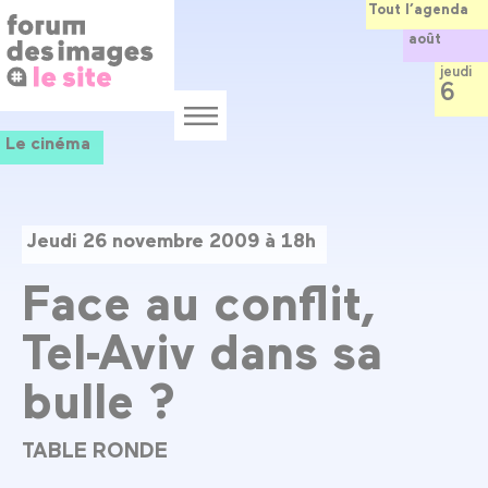
Panneau de gestion des cookies
Aller
Tout l’agenda
au
août
contenu
principal
jeudi
6
Menu
Le cinéma
Jeudi 26 novembre 2009 à 18h
Face au conflit,
Tel-Aviv dans sa
bulle ?
TABLE RONDE