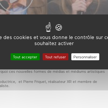
ise des cookies et vous donne le contrôle sur 
souhaitez activer
Tout accepter
Tout refuser
Personnaliser
ires : les industries des réseaux sociaux, de l’IA et, dernièremen
rquoi ces nouvelles formes de médias et médiums artistiques
ductrice, et Pierre Friquet, réalisateur XR et membre de
liste.