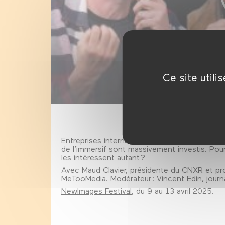
Ce site util
Entreprises internationales, états ou milliarda
de l’immersif sont massivement investis. Pou
les intéressent autant ?
Avec Maud Clavier, présidente du CNXR et pro
MeTooMedia. Modérateur : Vincent Edin, journa
NewImages Festival
, du 9 au 13 avril 2025.