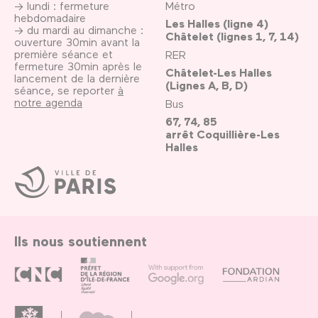
→ lundi : fermeture
Métro
hebdomadaire
Les Halles (ligne 4)
→ du mardi au dimanche :
Châtelet (lignes 1, 7, 14)
ouverture 30min avant la
première séance et
RER
fermeture 30min après le
Châtelet-Les Halles
lancement de la dernière
(Lignes A, B, D)
séance, se reporter
à
notre agenda
Bus
67, 74, 85
arrêt Coquillière-Les
Halles
Ville
de
Paris
Ils nous soutiennent