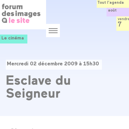
Panneau de gestion des cookies
Aller
Tout l’agenda
au
août
contenu
principal
vendr
7
Menu
Le cinéma
Mercredi 02 décembre 2009 à 15h30
Esclave du
Seigneur