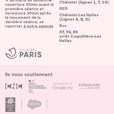
Châtelet (lignes 1, 7, 14)
ouverture 30min avant la
RER
première séance et
fermeture 30min après
Châtelet-Les Halles
le lancement de la
(Lignes A, B, D)
dernière séance, se
Bus
reporter
à notre agenda
67, 74, 85
arrêt Coquillière-Les
Halles
Ville
de
Paris
Ils nous soutiennent