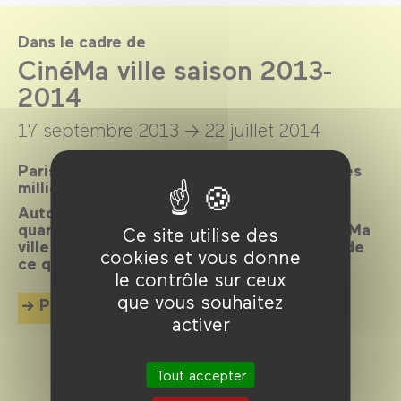
Dans le cadre de
CinéMa ville saison 2013-
2014
17 septembre 2013 →
22 juillet 2014
Paris, ville lumière, ville cinéma, a inspiré des
milliers de films.
Autour d’un réalisateur, d’un acteur, d’un
quartier, d’une époque ou d’un thème, CinéMa
Ce site utilise des
ville propose chaque mois une exploration de
cookies et vous donne
ce qui palpite dans la cité.
le contrôle sur ceux
que vous souhaitez
Plus d'info
activer
Tout accepter