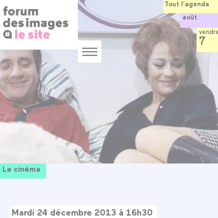
Panneau de gestion des cookies
Aller
Tout l’agenda
au
août
contenu
principal
vendr
7
Menu
Le cinéma
Mardi 24 décembre 2013 à 16h30