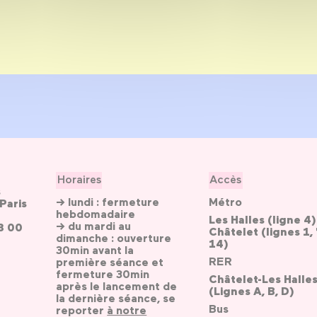
Horaires
Accès
s
→ lundi : fermeture
Métro
Paris
hebdomadaire
Les Halles (ligne 4)
→ du mardi au
3 00
Châtelet (lignes 1, 
dimanche : ouverture
14)
30min avant la
RER
première séance et
fermeture 30min
Châtelet-Les Halle
après le lancement de
(Lignes A, B, D)
la dernière séance, se
Bus
reporter
à notre