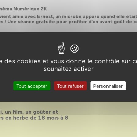
 Cinéma Numérique 2K
evient amie avec Ernest, un microbe apparu quand elle était
es ! Une séance gratuite pour profiter d’un avant-goût de ce
ise des cookies et vous donne le contrôle sur 
souhaitez activer
 2018-2019
Tout accepter
Tout refuser
Personnaliser
, un film, un goûter et
es en herbe de 18 mois à 8