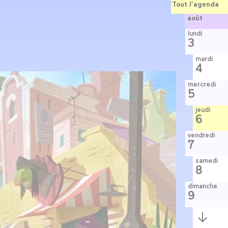
Tout l’agenda
août
lundi
3
mardi
4
mercredi
5
jeudi
6
vendredi
7
samedi
8
dimanche
9
Semaine
suivante