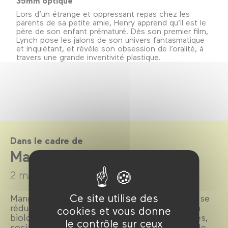
35mm optique
Lors d’un étrange et oppressant repas chez les
parents de sa petite amie, Henry apprend qu’il est le
père de son enfant prématuré. Dès son premier film,
Lynch pose les jalons de son univers fantasmatique
et inquiétant, et révèle son obsession de l’oralité, à
travers une grande inventivité plastique.
Dans le cadre de
Manger !
2 mars →
14 avril 2016
Ce site utilise des
Manger a beau être un besoin primaire, il ne se
réduit pas pour autant à une simple fonction
cookies et vous donne
biologique. Avec ses dimensions symboliques,
le contrôle sur ceux
sociales, économiques et politiques, l’acte de