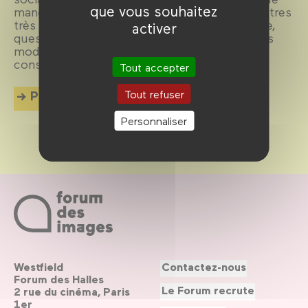
que vous souhaitez
manger inspire le cinéma qui, dans des registres
très variés allant du burlesque au fantastique,
activer
questionne ce que l’on incorpore, depuis nos
modes de production jusqu’à nos rituels de
consommation.
Tout accepter
Tout refuser
Plus d'info
Personnaliser
Westfield
Contactez-nous
Forum des Halles
Le Forum recrute
2 rue du cinéma, Paris
1er