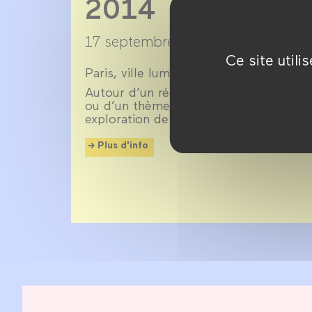
2014
17 septembre 2013 →
22 juillet 20
Ce site util
Paris, ville lumière, ville cinéma, a insp
Autour d’un réalisateur, d’un acteur, d
ou d’un thème, CinéMa ville propose 
exploration de ce qui palpite dans la ci
Plus d'info