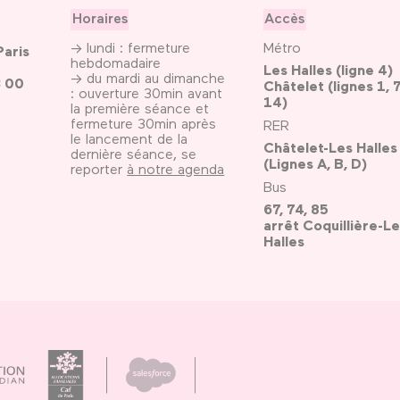
Horaires
Accès
→ lundi : fermeture
Métro
Paris
hebdomadaire
Les Halles (ligne 4)
→ du mardi au dimanche
3 00
Châtelet (lignes 1, 7
: ouverture 30min avant
14)
la première séance et
fermeture 30min après
RER
le lancement de la
Châtelet-Les Halles
dernière séance, se
(Lignes A, B, D)
reporter
à notre agenda
Bus
67, 74, 85
arrêt Coquillière-Le
Halles