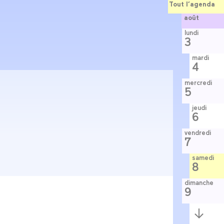
Tout l’agenda
août
lundi
3
mardi
4
mercredi
5
jeudi
6
vendredi
7
samedi
8
dimanche
9
Semaine
suivante