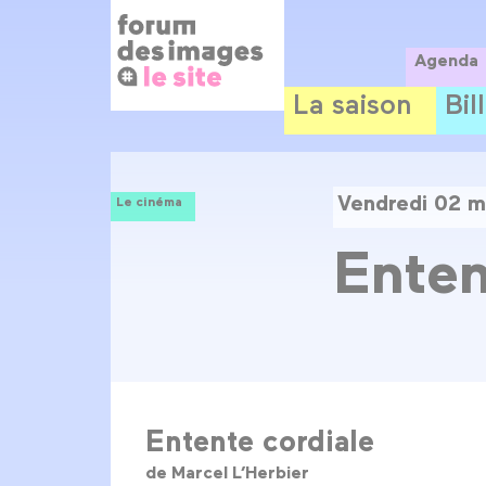
Panneau de gestion des cookies
Aller
au
contenu
Agenda
principal
La saison
Bil
Vendredi 02 m
Le cinéma
Enten
Entente cordiale
de Marcel L’Herbier