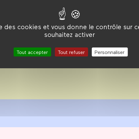
14
ise des cookies et vous donne le contrôle sur 
iré des milliers de films.
souhaitez activer
’un quartier, d’une époque
chaque mois une
Tout accepter
Tout refuser
Personnaliser
té.