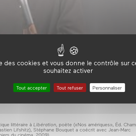
ise des cookies et vous donne le contrôle sur 
d’ailleurs au moment du tournage d’
Elephant
- Gus Van Sant rêv
souhaitez activer
 Qu’est-ce que le temps, s’il n’est pas manipulé par le cinéma,
Tout accepter
Tout refuser
Personnaliser
ique littéraire à
Libération
, poète («Nos amériques», Éd. Cha
bastien Lifshitz), Stéphane Bouquet a coécrit avec Jean-Marc
hiers du cinéma, 2009).