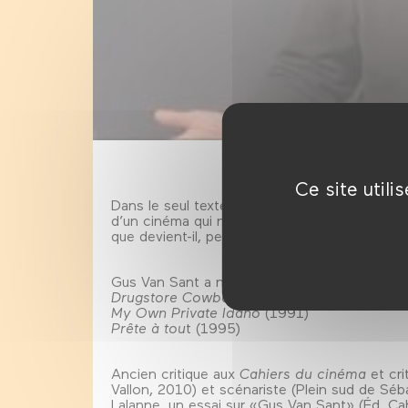
Ce site util
Dans le seul texte théorique qu’il ait écrit - 
d’un cinéma qui ne manipulerait pas le monde.
que devient-il, peut-il redevenir innocent?
Gus Van Sant a notamment réalisé:
Drugstore Cowboy
(1989)
My Own Private Idaho
(1991)
Prête à tou
t (1995)
Ancien critique aux
Cahiers du cinéma
et crit
Vallon, 2010) et scénariste (Plein sud de Sé
Lalanne, un essai sur «Gus Van Sant» (Éd. Ca