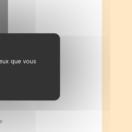
ceux que vous
e
mp