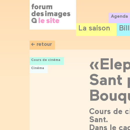
Panneau de gestion des cookies
Aller
au
contenu
Agenda
principal
La saison
Bil
← retour
«Ele
Cours de cinéma
Cinéma
Sant 
Bouq
Cours de c
Sant.
Dans le ca