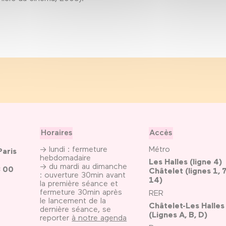
Horaires
Accès
→ lundi : fermeture
Métro
Paris
hebdomadaire
Les Halles (ligne 4)
→ du mardi au dimanche
3 00
Châtelet (lignes 1, 7
: ouverture 30min avant
14)
la première séance et
fermeture 30min après
RER
le lancement de la
Châtelet-Les Halles
dernière séance, se
(Lignes A, B, D)
reporter
à notre agenda