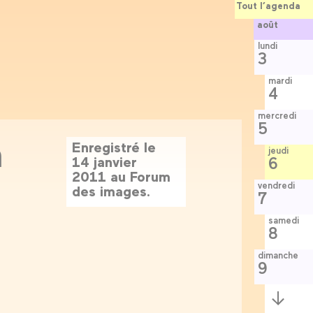
Tout l’agenda
août
lundi
3
mardi
4
mercredi
5
n
Enregistré le
jeudi
14 janvier
6
2011 au Forum
vendredi
des images.
7
samedi
8
dimanche
9
Semaine
suivante