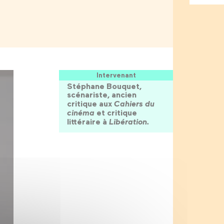
Intervenant
Stéphane Bouquet,
scénariste, ancien
critique aux
Cahiers du
cinéma
et critique
littéraire à
Libération.