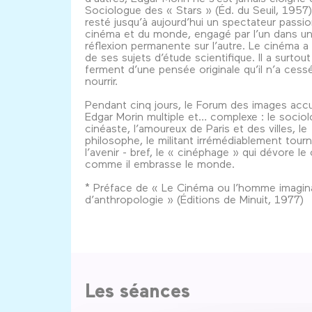
Sociologue des « Stars » (Éd. du Seuil, 1957),
resté jusqu’à aujourd’hui un spectateur passi
cinéma et du monde, engagé par l’un dans u
réflexion permanente sur l’autre. Le cinéma a 
de ses sujets d’étude scientifique. Il a surtout
ferment d’une pensée originale qu’il n’a cess
nourrir.
Pendant cinq jours, le Forum des images accu
Edgar Morin multiple et… complexe : le sociol
cinéaste, l’amoureux de Paris et des villes, le
philosophe, le militant irrémédiablement tour
l’avenir - bref, le « cinéphage » qui dévore le
comme il embrasse le monde.
* Préface de « Le Cinéma ou l’homme imagina
d’anthropologie » (Éditions de Minuit, 1977)
Les séances