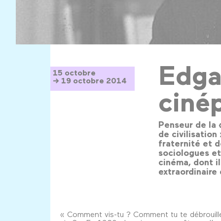
Edga
15 octobre
→ 19 octobre 2014
ciné
Penseur de la 
de civilisation
fraternité et d
sociologues et
cinéma, dont il
extraordinaire
« Comment vis-tu ? Comment tu te débrouille