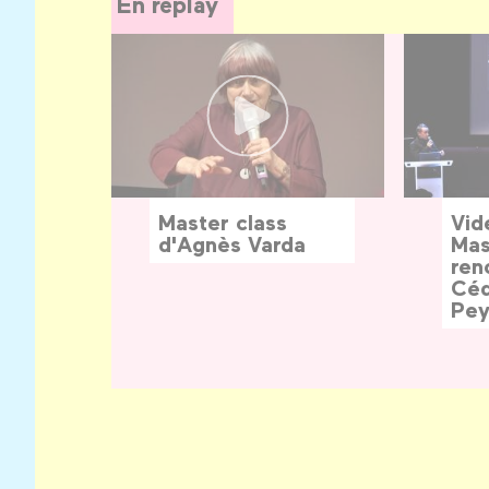
En replay
Master class
Vid
d'Agnès Varda
Mas
ren
Céd
Pey