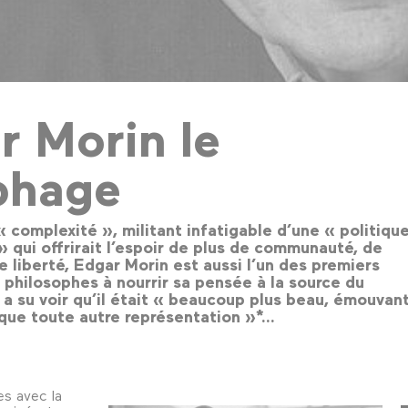
r Morin le
phage
« complexité », militant infatigable d’une « politiqu
 » qui offrirait l’espoir de plus de communauté, de
e liberté, Edgar Morin est aussi l’un des premiers
 philosophes à nourrir sa pensée à la source du
 a su voir qu’il était « beaucoup plus beau, émouvant
 que toute autre représentation »*…
s avec la