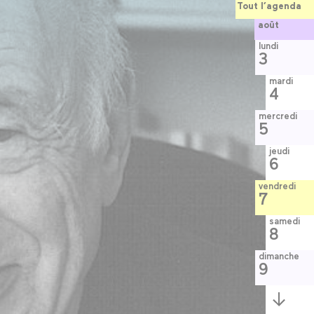
Tout l’agenda
août
lundi
3
mardi
4
mercredi
5
jeudi
6
vendredi
7
samedi
8
dimanche
9
Semaine
suivante