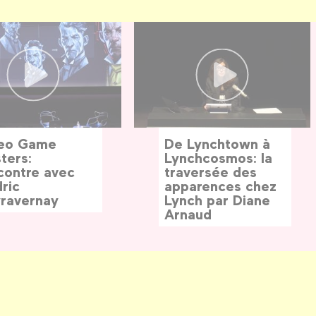
eo Game
De Lynchtown à
ters:
Lynchcosmos: la
contre avec
traversée des
ric
apparences chez
ravernay
Lynch par Diane
Arnaud