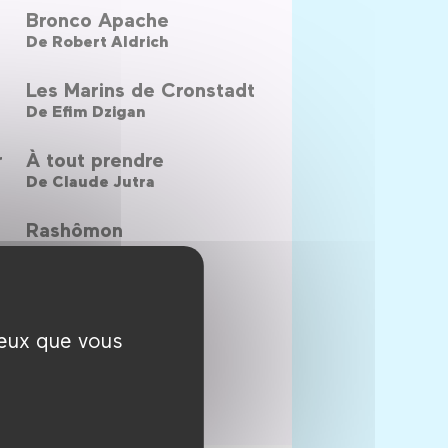
Bronco Apache
De
Robert Aldrich
Les Marins de Cronstadt
De
Efim Dzigan
r
À tout prendre
De
Claude Jutra
Rashômon
De
Akira Kurosawa
ceux que vous