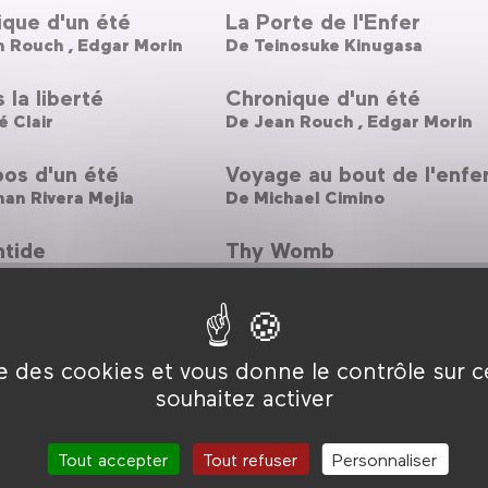
ique d'un été
La Porte de l'Enfer
Jean Rouch ,
Edgar Morin
De
Teinosuke Kinugasa
 la liberté
Chronique d'un été
 Clair
De
Jean Rouch ,
Edgar Morin
os d'un été
Voyage au bout de l'enfe
an Rivera Mejia
De
Michael Cimino
ntide
Thy Womb
. Pabst
De
Brillante Mendoza
ammes
Le Mépris
andro González Iñarritu
De
Jean-Luc Godard
ise des cookies et vous donne le contrôle sur 
souhaitez activer
Tout accepter
Tout refuser
Personnaliser