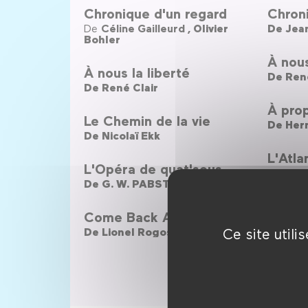
Chronique d'un regard
Chron
De
Céline Gailleurd ,
Olivier
De
Bohler
À nous
À nous la liberté
De
René
De
René Clair
À prop
Le Chemin de la vie
De
Hern
De
Nicolaï Ekk
L'Atla
L'Opéra de quat'sous
De
G. W
De
G. W. PABST
21 gr
Come Back Africa
De
Alej
De
Lionel Rogosin
Ce site util