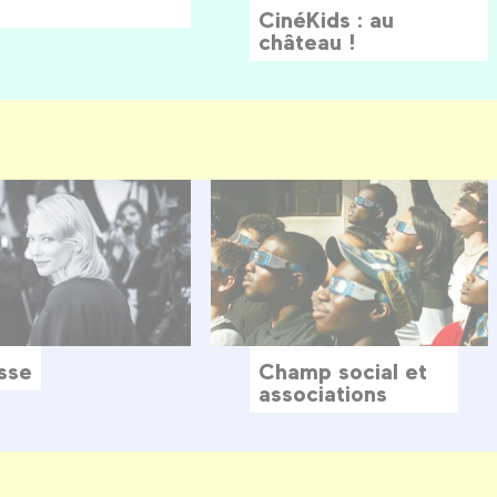
CinéKids : au
château !
sse
Champ social et
associations