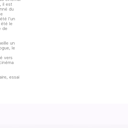
 il est
onné du
ne
été l’un
 été le
é de
eille un
ogue, le
né vers
 cinéma
ire, essai