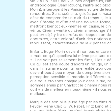
vie ? » En 1960, deux jeunes enquêteurs, l’u
anthropologue (Jean Rouch), l’autre sociolog
Morin), interrogent les Parisiens au gré de leu
rencontres. Sans scénario, guidés par le hasa
désir de comprendre un « air du temps », ils 
avec
Chronique d’un été
une nouvelle forme, 
mettront bientôt eux-mêmes en cause, le ci
vérité. Cinéma-vérité ou cinémamensonge ? 
peut-on déjà y lire ce refus de l’opposition d
contraires, cette volonté d’unir des notions q
repoussent, caractéristique de la « pensée c
Enfant, Edgar Morin devient non pas encore «
» mais ce qu’il appellera lui-même plus tard 
». Il ne voit pas seulement les films, il les « d
Ce qui est sans doute d’abord un refuge, un
dans l’imaginaire pour fuir une réalité trop do
devient peu à peu moyen de compréhension 
perception sensible du monde. Indifférents a
que nous croisons chaque jour dans la rue, n
sommes émus par Charlot : le cinéma nous r
qu’il y a de meilleur en nous-même - il nous r
meilleurs.
Marqué dès son plus jeune âge par les films 
Feyder, René Clair, G. W. Pabst, Fritz Lang e
d’autres, Edgar Morin ne s’est jamais éloigné