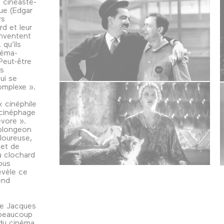
n cinéaste-
ue (Edgar
rs
rd et leur
inventent
qu’ils
néma-
Peut-être
es
ui se
omplexe ».
 cinéphile
« cinéphage
évore ».
 plongeon
uloureuse,
et de
u clochard
ous
évèle ce
end
de Jacques
t beaucoup
 du cinéma.