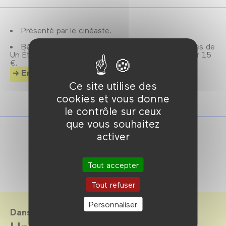
Présenté par le cinéaste.
Bénéficiez d'un accès illimité à toutes les séances de
Un État du monde, avec la carte Forum Festival pour 15
€.
En savoir plus.
Ce site utilise des
cookies et vous donne
le contrôle sur ceux
que vous souhaitez
activer
Tout accepter
Tout refuser
Personnaliser
Dans le cadre de