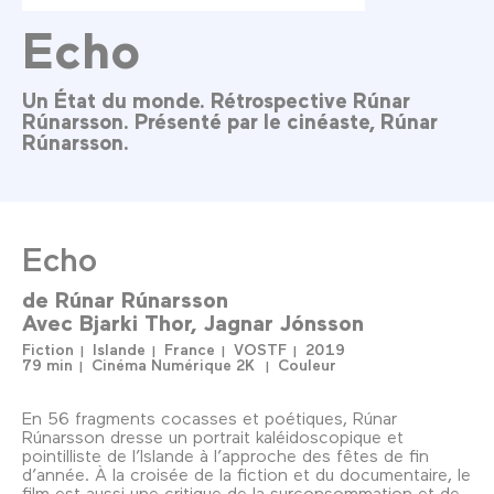
Echo
Un État du monde. Rétrospective Rúnar
Rúnarsson. Présenté par le cinéaste, Rúnar
Rúnarsson.
Echo
de
Rúnar Rúnarsson
Avec
Bjarki Thor
Jagnar Jónsson
Fiction
Islande
France
VOSTF
2019
79 min
Cinéma Numérique 2K
Couleur
En 56 fragments cocasses et poétiques, Rúnar
Rúnarsson dresse un portrait kaléidoscopique et
pointilliste de l’Islande à l’approche des fêtes de fin
d’année. À la croisée de la fiction et du documentaire, le
film est aussi une critique de la surconsommation et de