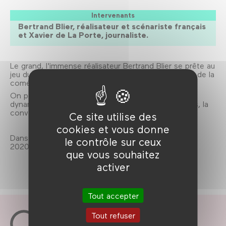
Intervenants
Bertrand Blier, réalisateur et scénariste français
et Xavier de La Porte, journaliste.
Le grand, l'immense réalisateur Bertrand Blier se prête au
jeu du portrait de l’artiste en rieur, évoquera son art de la
comédie et ses goûts en matière d'humour.
On peut promettre qu'avec ce jouisseur des mots,
dynamiteur de conventions, expert en provocations, la
conversation ne sera pas triste!
Ce site utilise des
cookies et vous donne
Dans le cadre de Drôle de rencontre, saison 2019-
le contrôle sur ceux
2020.
que vous souhaitez
activer
Tout accepter
Tout refuser