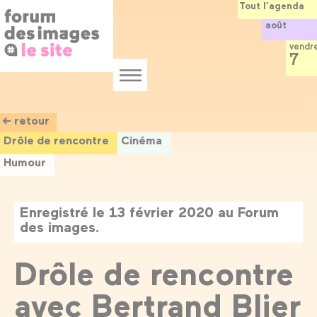
Panneau de gestion des cookies
Aller
Tout l’agenda
au
août
contenu
principal
vendr
7
Menu
← retour
Drôle de rencontre
Cinéma
Humour
Enregistré le 13 février 2020 au Forum
des images.
Drôle de rencontre
avec Bertrand Blier