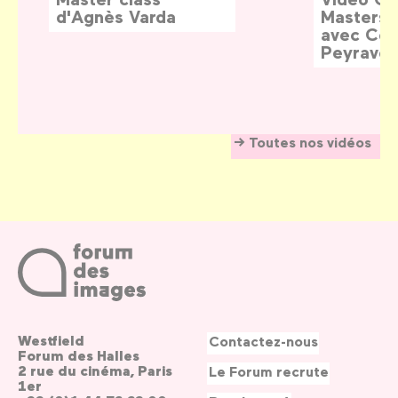
d'Agnès Varda
Masters:
avec Céd
Peyraver
Toutes nos vidéos
Westfield
Contactez-nous
Forum des Halles
2 rue du cinéma, Paris
Le Forum recrute
1er