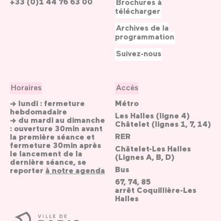
+33 (0)1 44 76 63 00
Brochures à
télécharger
Archives de la
programmation
Suivez-nous
Horaires
Accès
→ lundi : fermeture
Métro
hebdomadaire
Les Halles (ligne 4)
→ du mardi au dimanche
Châtelet (lignes 1, 7, 14)
: ouverture 30min avant
RER
la première séance et
fermeture 30min après
Châtelet-Les Halles
le lancement de la
(Lignes A, B, D)
dernière séance, se
Bus
reporter
à notre agenda
67, 74, 85
arrêt Coquillière-Les
Halles
Ville