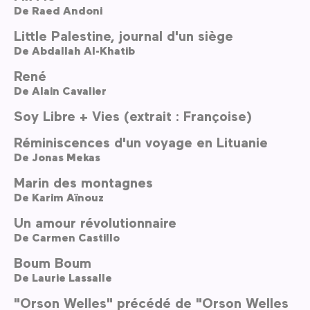
De
Raed Andoni
Little Palestine, journal d'un siège
De
Abdallah Al-Khatib
René
De
Alain Cavalier
Soy Libre + Vies (extrait : Françoise)
Réminiscences d'un voyage en Lituanie
De
Jonas Mekas
Marin des montagnes
De
Karim Aïnouz
Un amour révolutionnaire
De
Carmen Castillo
Boum Boum
De
Laurie Lassalle
"Orson Welles" précédé de "Orson Welles