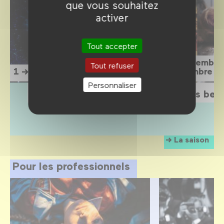
que vous souhaitez
activer
Tout accepter
15 septembre
Tout refuser
1 → 12 septembre 2026
1 novembre 2
Personnaliser
L'Étrange Festival 2026
Sois belle
La saison
Pour les professionnels