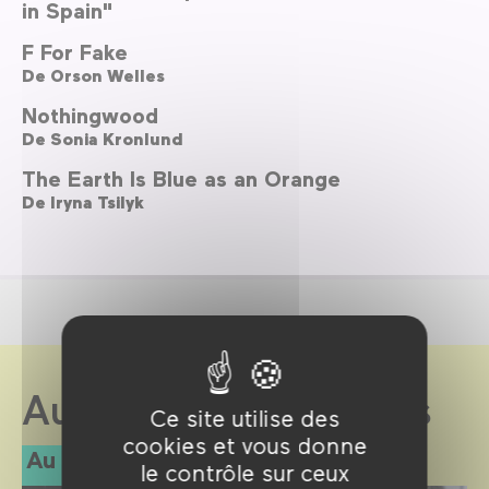
in Spain"
F For Fake
De
Orson Welles
Nothingwood
De
Sonia Kronlund
The Earth Is Blue as an Orange
De
Iryna Tsilyk
Au Forum des images
Ce site utilise des
cookies et vous donne
Au programme
le contrôle sur ceux