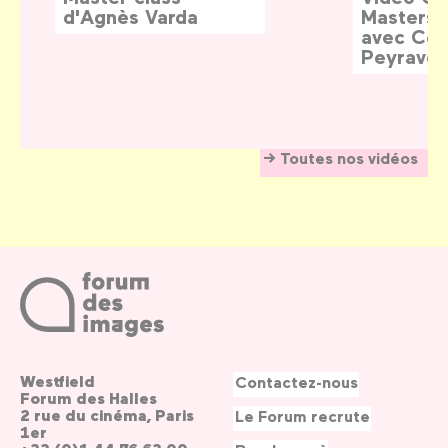
d'Agnès Varda
Masters:
avec Céd
Peyraver
Toutes nos vidéos
Westfield
Contactez-nous
Forum des Halles
2 rue du cinéma, Paris
Le Forum recrute
1er