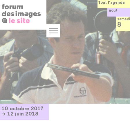
Panneau de gestion des cookies
Aller
Tout l’agenda
au
août
contenu
principal
samedi
8
Menu
10 octobre 2017
→ 12 juin 2018