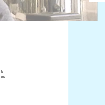
 à
les