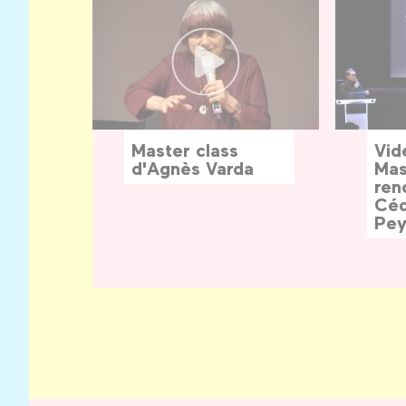
Master class
Vid
d'Agnès Varda
Mas
ren
Céd
Pey