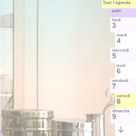
Tout l’agenda
août
lundi
3
mardi
4
mercredi
5
jeudi
6
vendredi
7
samedi
8
dimanche
9
Semaine
suivante