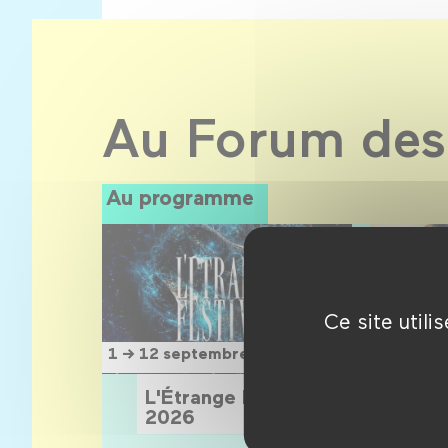
Au Forum des
Au programme
Ce site util
15 sept
1 → 12 septembre 2026
1 novem
L'Étrange Festival
Sois
2026
!