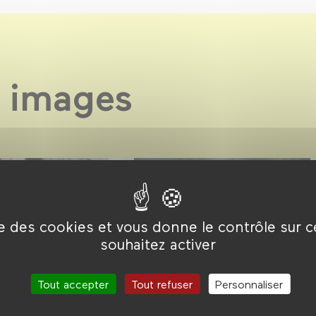
 images
ise des cookies et vous donne le contrôle sur 
embre →
13 septembre →
souhaitez activer
bre 2026
20 décembre 2026
Jeune public
 belle et tais-toi
Tout accepter
Tout refuser
Personnaliser
CinéKids : au
château !