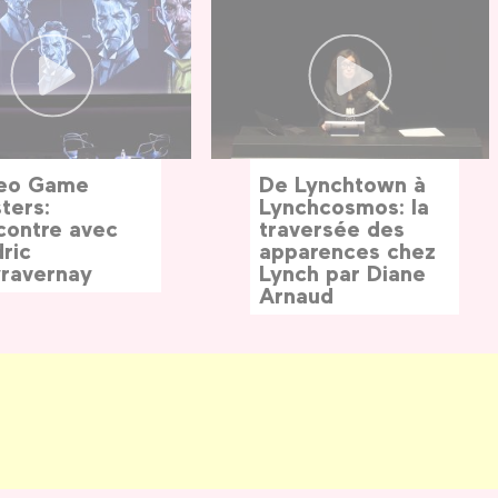
eo Game
De Lynchtown à
ters:
Lynchcosmos: la
contre avec
traversée des
ric
apparences chez
ravernay
Lynch par Diane
Arnaud