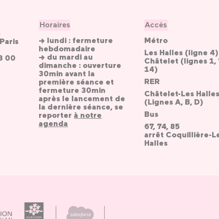
Horaires
Accès
s
→ lundi : fermeture
Métro
Paris
hebdomadaire
Les Halles (ligne 4)
→ du mardi au
3 00
Châtelet (lignes 1, 
dimanche : ouverture
14)
30min avant la
RER
première séance et
fermeture 30min
Châtelet-Les Halle
après le lancement de
(Lignes A, B, D)
la dernière séance, se
Bus
reporter
à notre
agenda
67, 74, 85
arrêt Coquillière-L
Halles