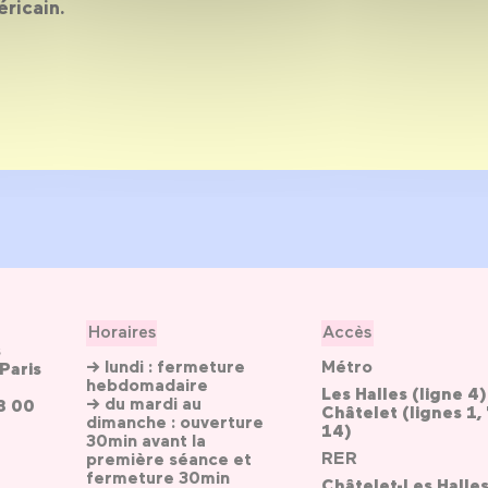
ricain.
Horaires
Accès
s
→ lundi : fermeture
Métro
Paris
hebdomadaire
Les Halles (ligne 4)
→ du mardi au
3 00
Châtelet (lignes 1, 
dimanche : ouverture
14)
30min avant la
RER
première séance et
fermeture 30min
Châtelet-Les Halle