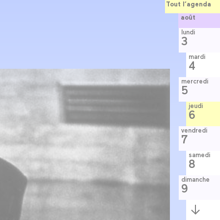
Tout l’agenda
août
lundi
3
mardi
4
mercredi
5
jeudi
6
vendredi
7
samedi
8
dimanche
9
Semaine
suivante