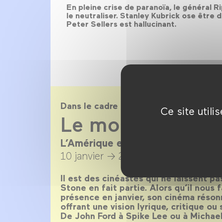
En pleine crise de paranoïa, le général R
le neutraliser. Stanley Kubrick ose être d
Peter Sellers est hallucinant.
Dans le cadre de
Ce site util
Le monde est St
L’Amérique en 80 films / en prés
10 janvier →
28 février 2018
Il est des cinéastes qui ne laissent pa
Stone en fait partie. Alors qu’il nous 
présence en janvier, son cinéma réso
offrant une vision lyrique, critique ou
De John Ford à Spike Lee ou à Michael