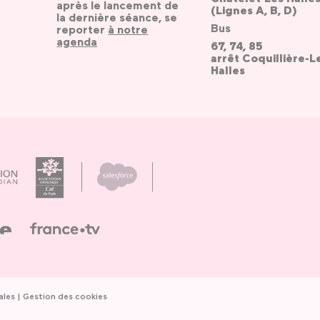
après le lancement de
(Lignes A, B, D)
la dernière séance, se
Bus
reporter
à notre
agenda
67, 74, 85
arrêt Coquillière-L
Halles
ales
Gestion des cookies