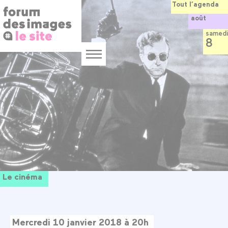
Panneau de gestion des cookies
Aller
Tout l’agenda
au
août
contenu
principal
samedi
8
Menu
Le cinéma
Mercredi 10 janvier 2018 à 20h