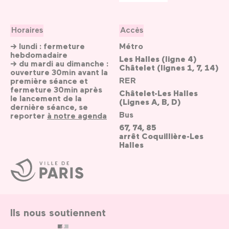
Horaires
Accès
→ lundi : fermeture
Métro
hebdomadaire
Les Halles (ligne 4)
→ du mardi au dimanche :
Châtelet (lignes 1, 7, 14)
ouverture 30min avant la
RER
première séance et
fermeture 30min après
Châtelet-Les Halles
le lancement de la
(Lignes A, B, D)
dernière séance, se
Bus
reporter
à notre agenda
67, 74, 85
arrêt Coquillière-Les
Halles
Ville
de
Paris
Ils nous soutiennent