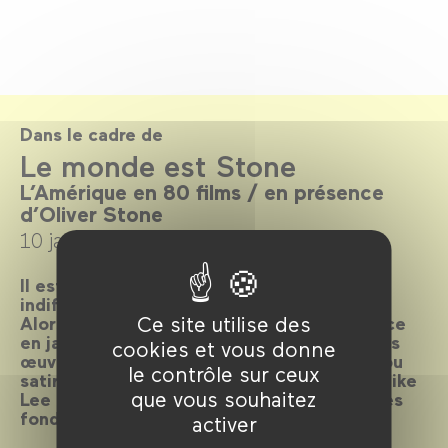
Dans le cadre de
Le monde est Stone
L’Amérique en 80 films / en présence
d’Oliver Stone
10 janvier →
28 février 2018
Il est des cinéastes qui ne laissent pas
indifférents, et Oliver Stone en fait partie.
Ce site utilise des
Alors qu’il nous fait l’honneur de sa présence
en janvier, son cinéma résonne avec d’autres
cookies et vous donne
œuvres offrant une vision lyrique, critique ou
le contrôle sur ceux
satirique des États-Unis. De John Ford à Spike
que vous souhaitez
Lee ou à Michael Mann, explorons les mythes
fondateurs de l’imaginaire américain.
activer