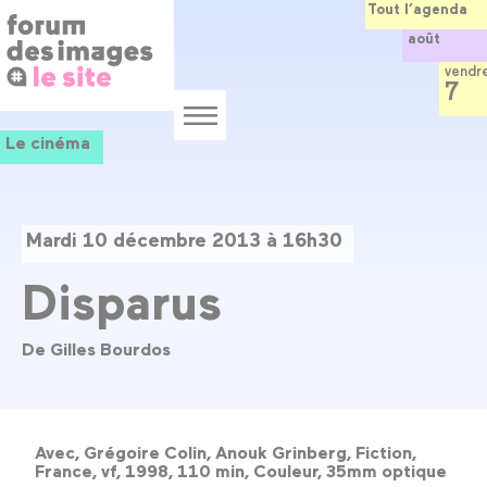
Panneau de gestion des cookies
Aller
Tout l’agenda
au
août
contenu
principal
vendr
7
Menu
Le cinéma
Mardi 10 décembre 2013 à 16h30
Disparus
De Gilles Bourdos
Avec, Grégoire Colin, Anouk Grinberg, Fiction,
France, vf, 1998, 110 min, Couleur, 35mm optique