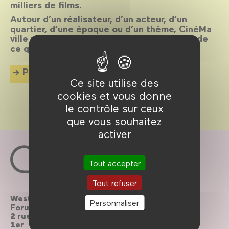
milliers de films.
Autour d’un réalisateur, d’un acteur, d’un
quartier, d’une époque ou d’un thème, CinéMa
ville propose chaque mois une exploration de
ce qui palpite dans la cité.
Plus d'info
Ce site utilise des
cookies et vous donne
le contrôle sur ceux
que vous souhaitez
activer
Tout accepter
Tout refuser
Westfield
Contactez-nous
Personnaliser
Forum des Halles
2 rue du cinéma, Paris
Le Forum recrute
1er