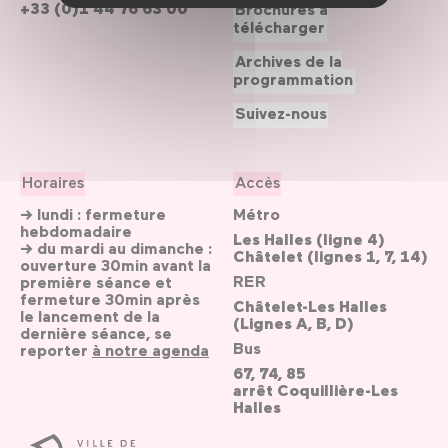
+33 (0)1 44 76 63 00
Brochures à
télécharger
Archives de la
programmation
Suivez-nous
Horaires
Accès
→ lundi : fermeture
Métro
hebdomadaire
Les Halles (ligne 4)
→ du mardi au dimanche :
Châtelet (lignes 1, 7, 14)
ouverture 30min avant la
RER
première séance et
fermeture 30min après
Châtelet-Les Halles
le lancement de la
(Lignes A, B, D)
dernière séance, se
Bus
reporter
à notre agenda
67, 74, 85
arrêt Coquillière-Les
Halles
Ville