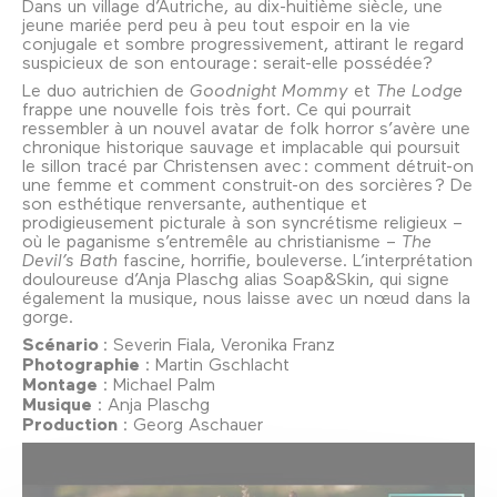
Dans un village d’Autriche, au dix-huitième siècle, une
jeune mariée perd peu à peu tout espoir en la vie
conjugale et sombre progressivement, attirant le regard
suspicieux de son entourage : serait-elle possédée?
Le duo autrichien de
Goodnight Mommy
et
The Lodge
frappe une nouvelle fois très fort. Ce qui pourrait
ressembler à un nouvel avatar de folk horror s’avère une
chronique historique sauvage et implacable qui poursuit
le sillon tracé par Christensen avec : comment détruit-on
une femme et comment construit-on des sorcières ? De
son esthétique renversante, authentique et
prodigieusement picturale à son syncrétisme religieux –
où le paganisme s’entremêle au christianisme –
The
Devil’s Bath
fascine, horrifie, bouleverse. L’interprétation
douloureuse d’Anja Plaschg alias Soap&Skin, qui signe
également la musique, nous laisse avec un nœud dans la
gorge.
Scénario
: Severin Fiala, Veronika Franz
Photographie
: Martin Gschlacht
Montage
: Michael Palm
Musique
: Anja Plaschg
Production
: Georg Aschauer