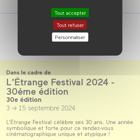
Tout accepter
Tout refuser
Personnaliser
Dans le cadre de
L'Étrange Festival 2024 -
30ème édition
30e édition
3 → 15 septembre 2024
L’Étrange Festival célèbre ses 30 ans. Une année
symbolique et forte pour ce rendez-vous
cinématographique unique et atypique !