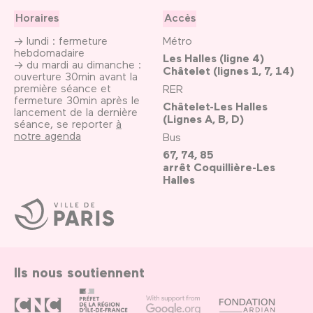
Horaires
Accès
→ lundi : fermeture
Métro
hebdomadaire
Les Halles (ligne 4)
→ du mardi au dimanche :
Châtelet (lignes 1, 7, 14)
ouverture 30min avant la
première séance et
RER
fermeture 30min après le
Châtelet-Les Halles
lancement de la dernière
(Lignes A, B, D)
séance, se reporter
à
notre agenda
Bus
67, 74, 85
arrêt Coquillière-Les
Halles
Ville
de
Paris
Ils nous soutiennent