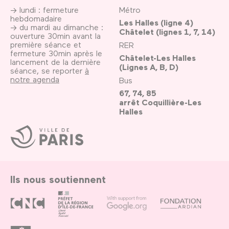
→ lundi : fermeture
Métro
hebdomadaire
Les Halles (ligne 4)
→ du mardi au dimanche :
Châtelet (lignes 1, 7, 14)
ouverture 30min avant la
première séance et
RER
fermeture 30min après le
Châtelet-Les Halles
lancement de la dernière
(Lignes A, B, D)
séance, se reporter
à
notre agenda
Bus
67, 74, 85
arrêt Coquillière-Les
Halles
Ville
de
Paris
Ils nous soutiennent