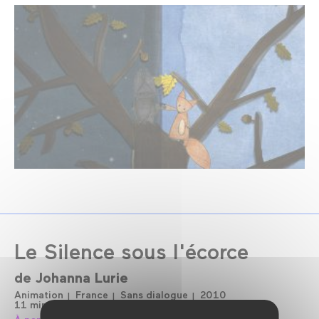
Le Silence sous l'écorce
de
Johanna Lurie
Animation
France
Sans dialogue
2010
11 min
Cinéma Numérique 2K
Couleur