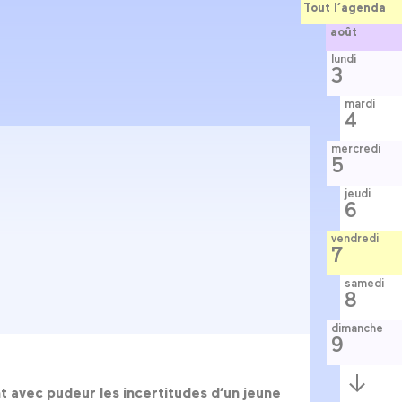
Tout l’agenda
août
lundi
3
mardi
4
mercredi
5
jeudi
6
vendredi
7
samedi
8
dimanche
9
Semaine
suivante
nt avec pudeur les incertitudes d’un jeune