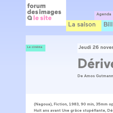
Panneau de gestion des cookies
Aller
au
contenu
Agenda
principal
La saison
Bil
Jeudi 26 nov
Le cinéma
Dériv
De Amos Gutman
(Nagoua), Fiction, 1983, 90 min, 35mm o
Huit ans avant
Une grâce stupéfiante
,
Dé