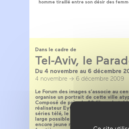
homme tiraillé entre son désir des femm
Dans le cadre de
Tel-Aviv, le Para
Du 4 novembre au 6 décembre 2
4 novembre →
6 décembre 2009
Le Forum des images s’associe au cent
organise un portrait de cette ville at
Composé de près de 80 films, de tab
réalisateur Eytan Fox et à l’actrice Gi
séries télé, le Forum des images dres
large possible des différents aspects 
encore jeune mais de plus en plus re
Ce site util