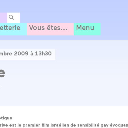
letterie
Vous êtes...
Menu
embre 2009 à 13h30
e
n
ptique
rive
est le premier film israélien de sensibilité gay évoqua