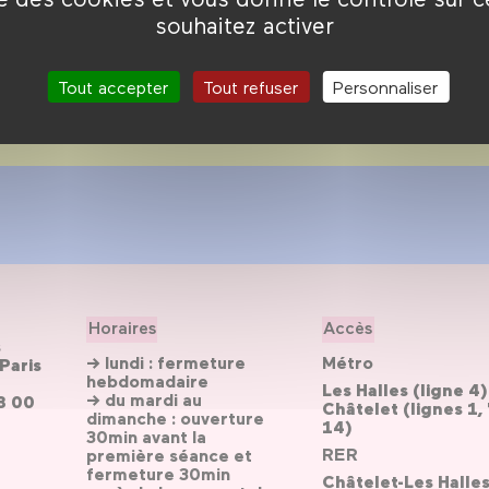
souhaitez activer
Tout accepter
Tout refuser
Personnaliser
Horaires
Accès
s
→ lundi : fermeture
Métro
Paris
hebdomadaire
Les Halles (ligne 4)
→ du mardi au
3 00
Châtelet (lignes 1, 
dimanche : ouverture
14)
30min avant la
RER
première séance et
fermeture 30min
Châtelet-Les Halle