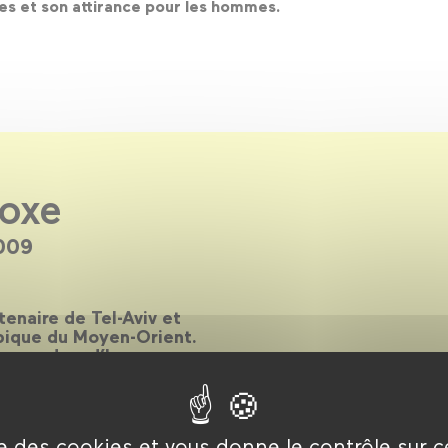
es et son attirance pour les hommes.
doxe
009
enaire de Tel-Aviv et
ypique du Moyen-Orient.
les rondes, d’hommages au
la Almagor, d’une nuit des
se un panorama le plus
d'une ville et d’un cinéma
connu en dehors de ses
ise des cookies et vous donne le contrôle sur 