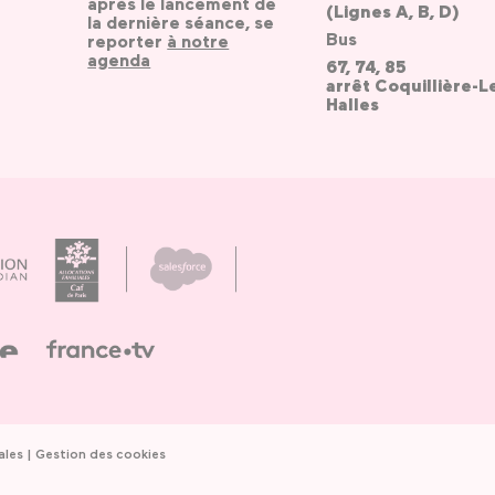
après le lancement de
(Lignes A, B, D)
la dernière séance, se
Bus
reporter
à notre
agenda
67, 74, 85
arrêt Coquillière-L
Halles
ales
Gestion des cookies